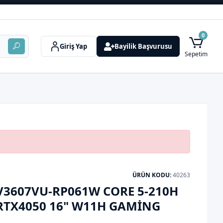
0
Giriş Yap
Bayilik Başvurusu
Sepetim
ÜRÜN KODU:
40263
V3607VU-RP061W CORE 5-210H
 RTX4050 16" W11H GAMING