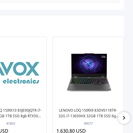
 15IRX10 83JE00JQTR i7-
LENOVO LOQ 15IRX9 83DV0118TR-
GB 1TB SSD 8gb RTX5060
32G i7-13650HX 32GB 1TB SSD 6gb
DOS Gaming Notebook
RTX4050 15.6" DOS Gaming Notebook
41855
39577
 USD
1.630,80 USD