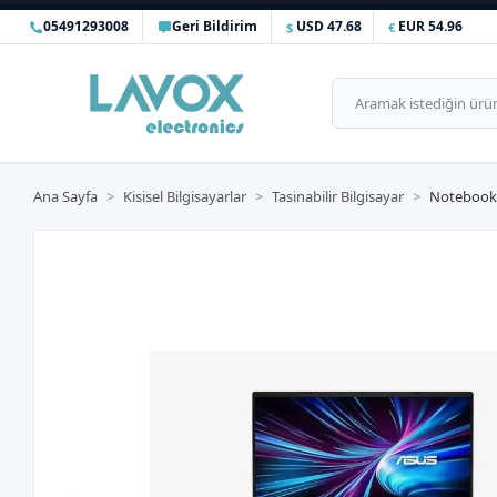
05491293008
Geri Bildirim
USD 47.68
EUR 54.96
Ana Sayfa
Kisisel Bilgisayarlar
Tasinabilir Bilgisayar
Notebook