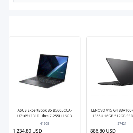
ASUS ExpertBook B5 B5605CCA-
LENOVO V15 G4 83A100K
U716512B1D Ultra 7-255H 16GB
1355U 16GB 512GB SSD 
512GB SSD O/B Intel UHD 16" DOS
15.6" DOS Siyah No
41508
37421
Notebook 3 yıl garanti
1.234,80 USD
886,80 USD