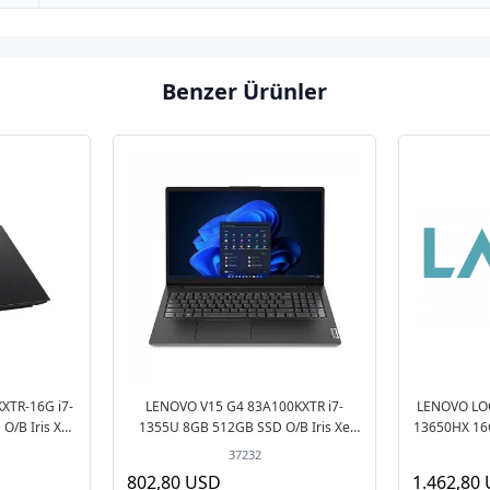
Benzer Ürünler
XTR-16G i7-
LENOVO V15 G4 83A100KXTR i7-
LENOVO LOQ
O/B Iris Xe
1355U 8GB 512GB SSD O/B Iris Xe
13650HX 16
tebook
15.6" DOS Siyah Notebook
15.6" 
37232
802,80 USD
1.462,80