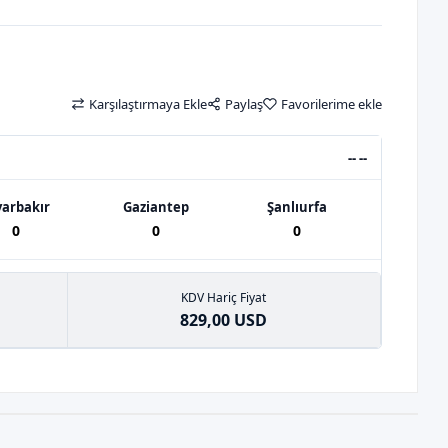
Karşılaştırmaya Ekle
Paylaş
Favorilerime ekle
-- --
yarbakır
Gaziantep
Şanlıurfa
0
0
0
KDV Hariç Fiyat
829,00 USD