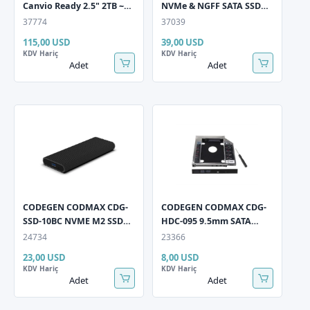
Canvio Ready 2.5" 2TB ~
NVMe & NGFF SATA SSD
5.0 Gbit/s USB 3.2 Gen1
Type-C RGB LED'Lİ Harici
37774
37039
Siyah Taşınabilir
HDD Kutusu
115,00 USD
39,00 USD
Harddisk
KDV Hariç
KDV Hariç
Adet
Adet
CODEGEN CODMAX CDG-
CODEGEN CODMAX CDG-
SSD-10BC NVME M2 SSD
HDC-095 9.5mm SATA
Alüminyum Type C USB
Siyah / Gümüş Notebook
24734
23366
Harici HDD Kutusu
Ekstra Hdd Yuvası
23,00 USD
8,00 USD
KDV Hariç
KDV Hariç
Adet
Adet