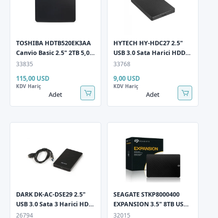
TOSHIBA HDTB520EK3AA
HYTECH HY-HDC27 2.5"
Canvio Basic 2.5" 2TB 5,0
USB 3.0 Sata Harici HDD
Gbit/sn USB 3.2 Gen1
Kutusu
33835
33768
Siyah Taşınabilir
115,00 USD
9,00 USD
Harddisk
KDV Hariç
KDV Hariç
Adet
Adet
DARK DK-AC-DSE29 2.5"
SEAGATE STKP8000400
USB 3.0 Sata 3 Harici HDD
EXPANSION 3.5" 8TB USB
Kutusu
3.0 Siyah Taşınabilir
26794
32015