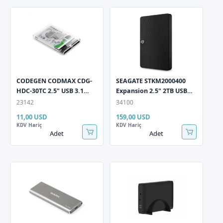
CODEGEN CODMAX CDG-
SEAGATE STKM2000400
HDC-30TC 2.5" USB 3.1
Expansion 2.5" 2TB USB
Şeffaf Sata 3 Harici HDD
3.0 Siyah Taşınabilir
23142
34100
Kutusu
Harddisk
11,00 USD
159,00 USD
KDV Hariç
KDV Hariç
Adet
Adet