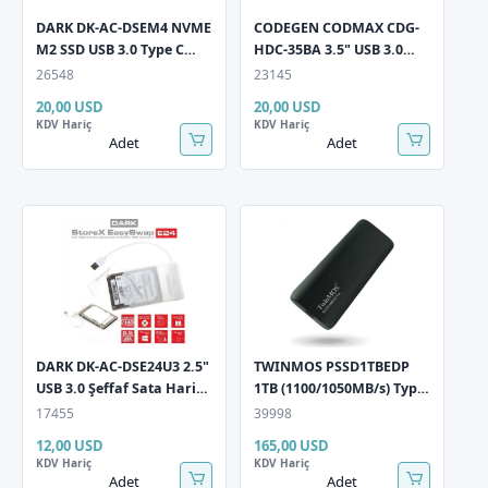
DARK DK-AC-DSEM4 NVME
CODEGEN CODMAX CDG-
M2 SSD USB 3.0 Type C
HDC-35BA 3.5" USB 3.0
USB Harici HDD Kutusu
Sata 3 Harici HDD Kutusu
26548
23145
20,00 USD
20,00 USD
KDV Hariç
KDV Hariç
Adet
Adet
DARK DK-AC-DSE24U3 2.5"
TWINMOS PSSD1TBEDP
USB 3.0 Şeffaf Sata Harici
1TB (1100/1050MB/s) Type-
HDD Kutusu
C USB Koyu Gri Taşınabilir
17455
39998
SSD Harddisk
12,00 USD
165,00 USD
KDV Hariç
KDV Hariç
Adet
Adet