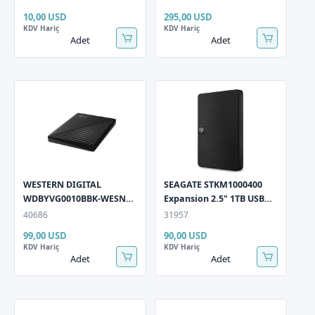
Harddisk
10,00 USD
295,00 USD
KDV Hariç
KDV Hariç
Adet
Adet
WESTERN DIGITAL
SEAGATE STKM1000400
WDBYVG0010BBK-WESN
Expansion 2.5" 1TB USB
My Passport 2.5" 1TB USB
3.0 Siyah Taşınabilir
40686
31957
3.2 Gen1 Siyah Taşınabilir
Harddisk
99,00 USD
90,00 USD
Harddisk
KDV Hariç
KDV Hariç
Adet
Adet