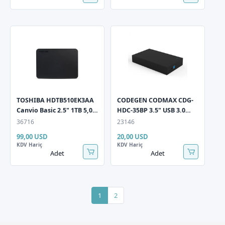
TOSHIBA HDTB510EK3AA
CODEGEN CODMAX CDG-
Canvio Basic 2.5" 1TB 5,0
HDC-35BP 3.5" USB 3.0
Gbit/sn USB 3.2 Gen1
Sata 3 Harici HDD Kutusu
36716
23146
Siyah Taşınabilir
99,00 USD
20,00 USD
Harddisk
KDV Hariç
KDV Hariç
Adet
Adet
1
2