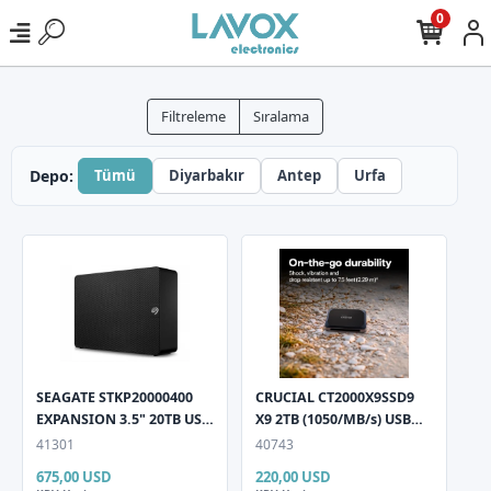
0
Filtreleme
Sıralama
Depo:
Tümü
Diyarbakır
Antep
Urfa
SEAGATE STKP20000400
CRUCIAL CT2000X9SSD9
EXPANSION 3.5" 20TB USB
X9 2TB (1050/MB/s) USB
3.0 Siyah Taşınabilir
3.2 Gen 2 (Kutusuz) Siyah
41301
40743
Harddisk
Taşınabilir Mini SSD
675,00 USD
220,00 USD