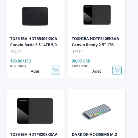
TOSHIBA HDTB540EK3CA
TOSHIBA HDTP310EK3AA
Canvio Basic 2.5" 4TB 5,0
Canvio Ready 2.5" 1TB ~
Gbit/sn USB 3.2 Gen1
5.0 Gbit/s USB 3.2 Gen1
36717
37773
Siyah Taşınabilir
Siyah Taşınabilir
190,00 USD
98,00 USD
Harddisk
Harddisk
KDV Hariç
KDV Hariç
Adet
Adet
TOSHIBA HDTP320EK3AA
DARK DK-AC-DSEM5 M.2