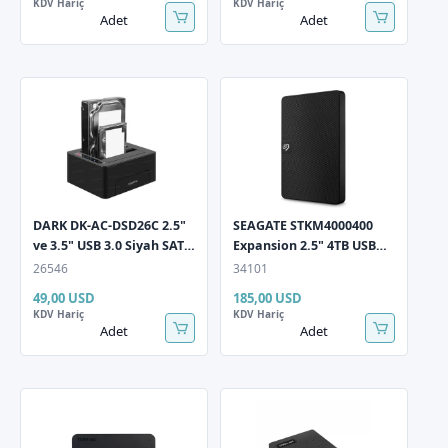
KDV Hariç
KDV Hariç
Adet
Adet
DARK DK-AC-DSD26C 2.5"
SEAGATE STKM4000400
ve 3.5" USB 3.0 Siyah SATA
Expansion 2.5" 4TB USB
Offline ile Klon Destekli
3.0 Siyah Taşınabilir
26546
34101
Docking Station
Harddisk
49,00 USD
185,00 USD
KDV Hariç
KDV Hariç
Adet
Adet