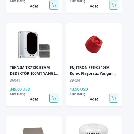
KDV Hariç
KDV Hariç
Adet
Adet
TEKNIM TX7130 BEAM
FUJITRON FFS-CS408A
DEDEKTÖR 100MT YANGIN
Konv. Flaşörsüz Yangın
YANSIMALI ISIN
Sireni
36041
39434
349,00 USD
13,50 USD
KDV Hariç
KDV Hariç
Adet
Adet