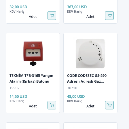
32,00 USD
367,00 USD
KDV Hariç
KDV Hariç
Adet
Adet
TEKNİM TFB-3165 Yangın
CODE CODESEC GS-290
Alarm (Kırbas) Butonu
Adresli Adresli Gaz
Dedektörü
19902
36710
14,50 USD
48,00 USD
KDV Hariç
KDV Hariç
Adet
Adet