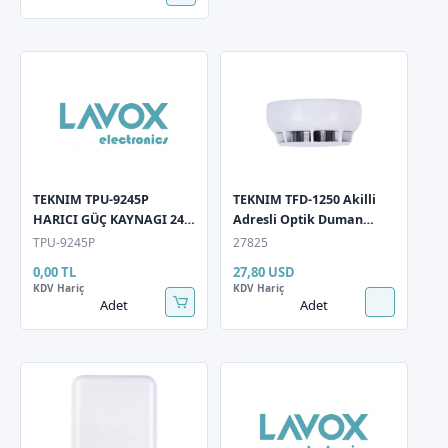
TEKNIM TPU-9245P
TEKNIM TFD-1250 Akilli
HARICI GÜÇ KAYNAGI 24
Adresli Optik Duman
VOLT 5 A (AKÜ HARIÇ)
Dedektörü (Taban Hariç)
TPU-9245P
27825
0,00 TL
27,80 USD
KDV Hariç
KDV Hariç
Adet
Adet