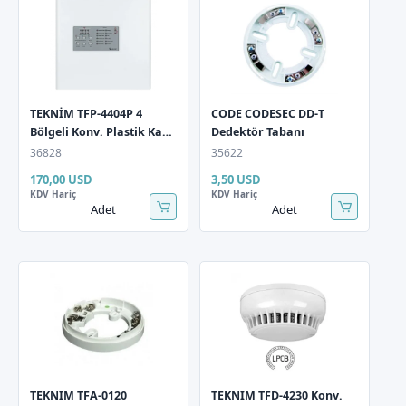
TEKNİM TFP-4404P 4
CODE CODESEC DD-T
Bölgeli Konv. Plastik Kasa
Dedektör Tabanı
Yangın Alarm Paneli
36828
35622
170,00 USD
3,50 USD
KDV Hariç
KDV Hariç
Adet
Adet
TEKNIM TFA-0120
TEKNIM TFD-4230 Konv.