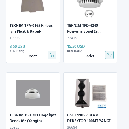
TEKNIM TFA-0165 Kirbas
TEKNİM TFD-4240
için Plastik Kapak
Konvansiyonel Isı
Dedektörü
19903
32419
3,50 USD
15,50 USD
KDV Hariç
KDV Hariç
Adet
Adet
TEKNIM TSD-701 Dogalgaz
GST I-9105R BEAM
Dedektör (Yangin)
DEDEKTÖR 100MT YANGIN
YANSIMALI IŞIN
20325
36684