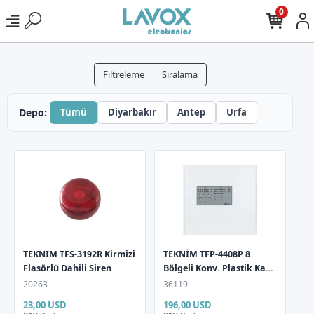
0
Filtreleme
Sıralama
Depo:
Tümü
Diyarbakır
Antep
Urfa
TEKNIM TFS-3192R Kirmizi
TEKNİM TFP-4408P 8
Flasörlü Dahili Siren
Bölgeli Konv. Plastik Kasa
Yangın Alarm Paneli
20263
36119
23,00 USD
196,00 USD