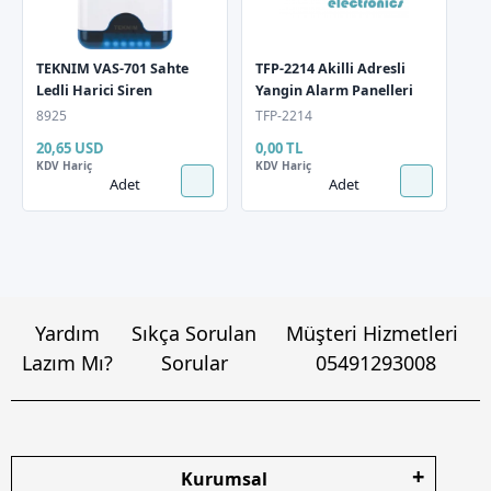
TEKNIM VAS-701 Sahte
TFP-2214 Akilli Adresli
Ledli Harici Siren
Yangin Alarm Panelleri
8925
TFP-2214
20,65 USD
0,00 TL
KDV Hariç
KDV Hariç
Adet
Adet
Yardım
Sıkça Sorulan
Müşteri Hizmetleri
Lazım Mı?
Sorular
05491293008
Kurumsal