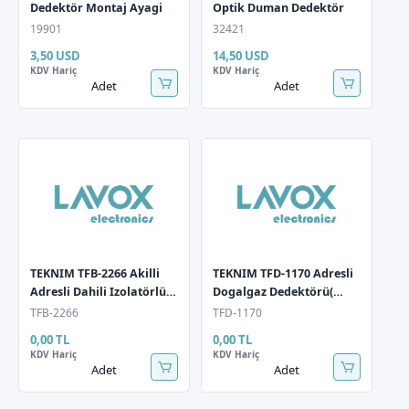
Dedektör Montaj Ayagi
Optik Duman Dedektör
19901
32421
3,50 USD
14,50 USD
KDV Hariç
KDV Hariç
Adet
Adet
TEKNIM TFB-2266 Akilli
TEKNIM TFD-1170 Adresli
Adresli Dahili Izolatörlü
Dogalgaz Dedektörü(
Yangin Alarm Butonu,
Harci Beslemeli)
TFB-2266
TFD-1170
Tekrar Kurulabilir
0,00 TL
0,00 TL
KDV Hariç
KDV Hariç
Adet
Adet