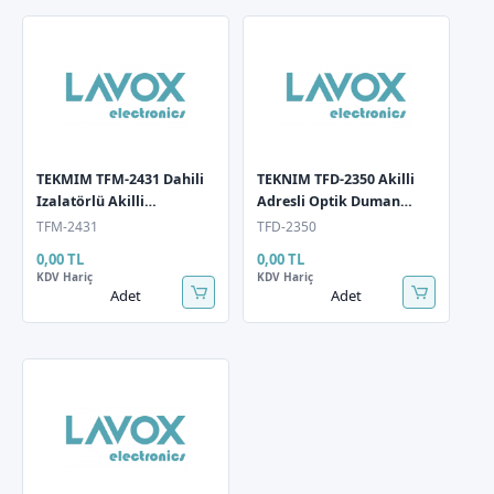
TEKMIM TFM-2431 Dahili
TEKNIM TFD-2350 Akilli
Izalatörlü Akilli
Adresli Optik Duman
Adreslenebilir Giris / Çikis
Dedektörü(TABAN HARIÇ)
TFM-2431
TFD-2350
Modülü
0,00 TL
0,00 TL
KDV Hariç
KDV Hariç
Adet
Adet