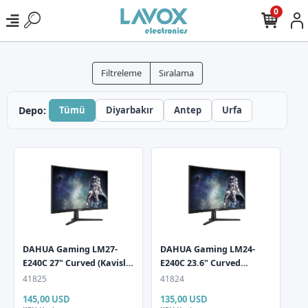
0
Filtreleme
Sıralama
Depo:
Tümü
Diyarbakır
Antep
Urfa
DAHUA Gaming LM27-
DAHUA Gaming LM24-
E240C 27" Curved (Kavisli)
E240C 23.6" Curved
1ms 240Hz FullHD
(Kavisli) 1ms 240Hz FullHD
41825
41824
1920x1080 HDMI DP Siyah
1920x1080 HDMI DP Siyah
145,00 USD
135,00 USD
Monitör
Monitör