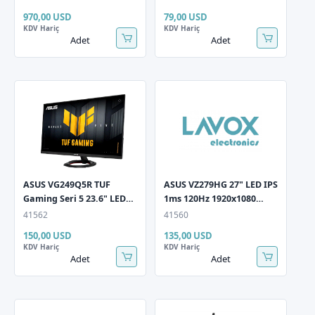
Monitörü
DP Multimedya (Vesa)
970,00 USD
79,00 USD
Low Blue Siyah Monitör
KDV Hariç
KDV Hariç
Adet
Adet
ASUS VG249Q5R TUF
ASUS VZ279HG 27" LED IPS
Gaming Seri 5 23.6" LED
1ms 120Hz 1920x1080
IPS 0.3ms 200Hz
FullHD HDMI VGA (Vesa)
41562
41560
1920x1080 FullHD 2x
AdaptiveSync Siyah
150,00 USD
135,00 USD
HDMI 1xDP Multimedya
Monitör
KDV Hariç
KDV Hariç
(Vesa) AdaptiveSync S
Adet
Adet