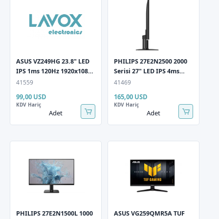
ASUS VZ249HG 23.8" LED
PHILIPS 27E2N2500 2000
IPS 1ms 120Hz 1920x1080
Serisi 27" LED IPS 4ms
FullHD VGA HDMI (VESA)
120Hz 2560x1440 QHD
41559
41469
Siyah Monitör
HDMI DP (Vesa)
99,00 USD
165,00 USD
AdaptiveSync Siyah
KDV Hariç
KDV Hariç
Monitör
Adet
Adet
PHILIPS 27E2N1500L 1000
ASUS VG259QMR5A TUF