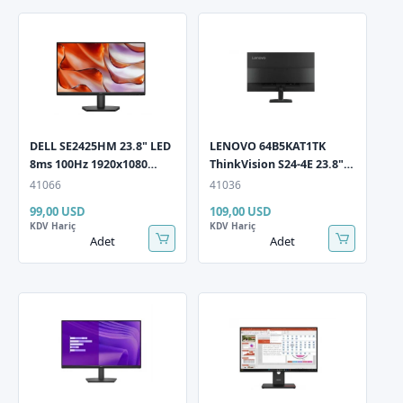
DELL SE2425HM 23.8" LED
LENOVO 64B5KAT1TK
8ms 100Hz 1920x1080
ThinkVision S24-4E 23.8"
FullHD VGA HDMI (VESA)
LED 4ms 100Hz 1920x1080
41066
41036
Siyah Monitör
FullHD VGA HDMI Vesa
99,00 USD
109,00 USD
Siyah Monitör
KDV Hariç
KDV Hariç
Adet
Adet