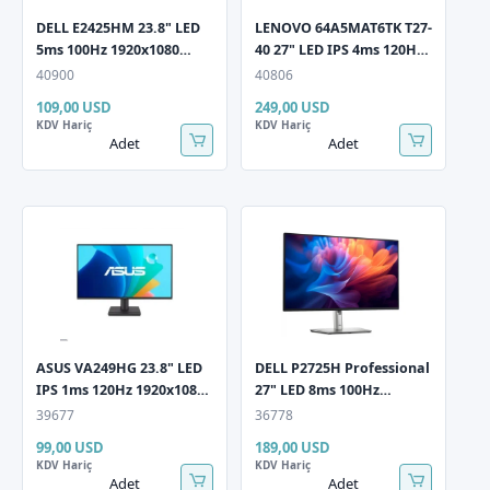
DELL E2425HM 23.8" LED
LENOVO 64A5MAT6TK T27-
5ms 100Hz 1920x1080
40 27" LED IPS 4ms 120Hz
FullHD VGA HDMI DP
1920x1080 WLED HDMI DP
40900
40806
(VESA) Siyah Monitör
VGA Pivot Siyah Monitör
109,00 USD
249,00 USD
KDV Hariç
KDV Hariç
Adet
Adet
ASUS VA249HG 23.8" LED
DELL P2725H Professional
IPS 1ms 120Hz 1920x1080
27" LED 8ms 100Hz
FullHD HDMI VGA (Vesa)
1920x1080 VGA HDMI DP
39677
36778
AdaptiveSync Siyah
5xUSB Hub Siyah Monitör
99,00 USD
189,00 USD
Monitör
KDV Hariç
KDV Hariç
Adet
Adet