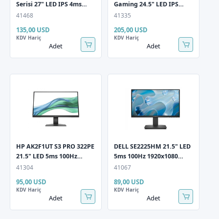
Serisi 27" LED IPS 4ms
Gaming 24.5" LED IPS
75Hz 2560x1440 QHD
0.3ms 310Hz 1920x1080
41468
41335
HDMI DP (Vesa)
FullHD 2x HDMI 1xDP
135,00 USD
205,00 USD
AdaptiveSync Siyah
Multimedya (Vesa)
KDV Hariç
KDV Hariç
Monitör
AdaptiveSync Siyah
Adet
Adet
HP AK2F1UT S3 PRO 322PE
DELL SE2225HM 21.5" LED
21.5" LED 5ms 100Hz
5ms 100Hz 1920x1080
1920x1080 FullHD VGA
FullHD VGA HDMI (VESA)
41304
41067
HDMI (VESA) Siyah
Siyah Monitör
95,00 USD
89,00 USD
Monitör
KDV Hariç
KDV Hariç
Adet
Adet