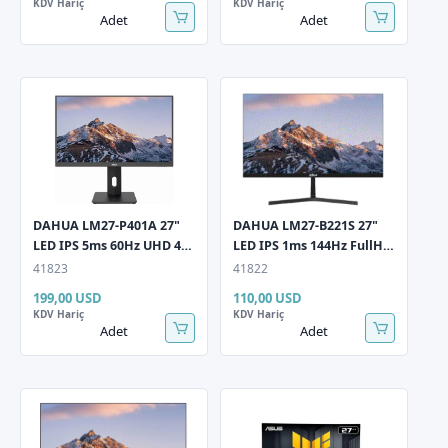
KDV Hariç
KDV Hariç
Adet
Adet
DAHUA LM27-P401A 27"
DAHUA LM27-B221S 27"
LED IPS 5ms 60Hz UHD 4K
LED IPS 1ms 144Hz FullHD
3840x2160 HDMI DP Siyah
1920x1080 HDMI DP Siyah
41823
41822
Monitör
Monitör
199,00 USD
110,00 USD
KDV Hariç
KDV Hariç
Adet
Adet