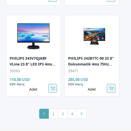
PHILIPS 243V7QJABF
PHILIPS 242B1TC-00 23.8"
VLine 23.8" LED IPS 4ms
Dokunmatik 4ms 75Hz
75Hz 1920x1080 FullHD
1920x1080 FullHD VGA
33593
29471
VGA HDMI DP
HDMI DP Multimedya
110,00 USD
285,00 USD
Multimedya (VESA) Siyah
(Vesa) 10 Parmak Siyah
KDV Hariç
KDV Hariç
Monitör
Monitör
Adet
Adet
1
2
3
4
5