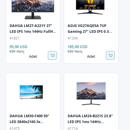
DAHUA LM27-A221Y 27"
ASUS VG27AQE5A TUF
LED IPS 1ms 144Hz FullHD
Gaming 27" LED IPS 0.3ms
1920x1080 HDMI VGA
165Hz 2560x1440 QHD 2x
41821
41336
Siyah Monitör
HDMI 1xDP Multimedya
95,00 USD
185,00 USD
(Vesa) AdaptiveSync Siyah
KDV Hariç
KDV Hariç
Monitö
Adet
Adet
DAHUA LM50-F400 50"
DAHUA LM24-B221S 23.8"
LED 3840x2160 3x
LED IPS 1ms 144Hz
HDMI+1x USB Güvenlik
1920x1080 FullHD HDMI
41475
41714