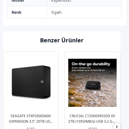
Model
Expansion
Renk
Siyah
Benzer Ürünler
SEAGATE STKP20000400
CRUCIAL CT2000X9SSD9 X9
EXPANSION 3.5" 20TB USB
2TB (1050/MB/s) USB 3.2 Gen
3.0 Siyah Taşınabilir Harddisk
2 (Kutusuz) Siyah Taşınabilir
41301
40743