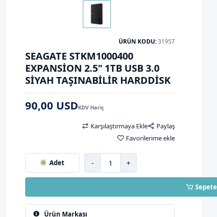
ÜRÜN KODU:
31957
SEAGATE STKM1000400
EXPANSION 2.5" 1TB USB 3.0
SIYAH TAŞINABILIR HARDDISK
90,00 USD
KDV Hariç
Karşılaştırmaya Ekle
Paylaş
Favorilerime ekle
-
+
Adet
Sepete
Ürün Markası