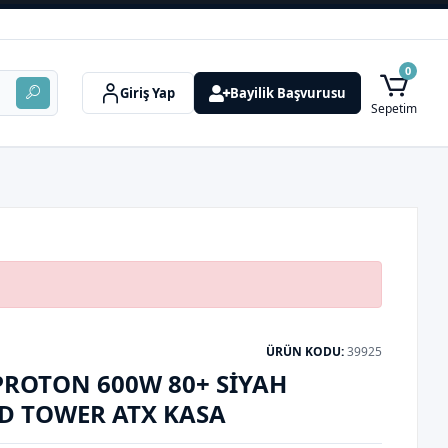
0
Giriş Yap
Bayilik Başvurusu
Sepetim
ÜRÜN KODU:
39925
 PROTON 600W 80+ SIYAH
D TOWER ATX KASA