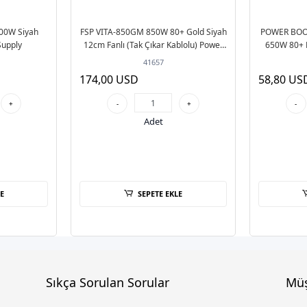
00W Siyah
FSP VITA-850GM 850W 80+ Gold Siyah
POWER BOO
Supply
12cm Fanlı (Tak Çıkar Kablolu) Power
650W 80+ B
Supply
41657
174,00 USD
58,80 US
+
-
+
-
Adet
E
SEPETE EKLE
Sıkça Sorulan Sorular
Müş