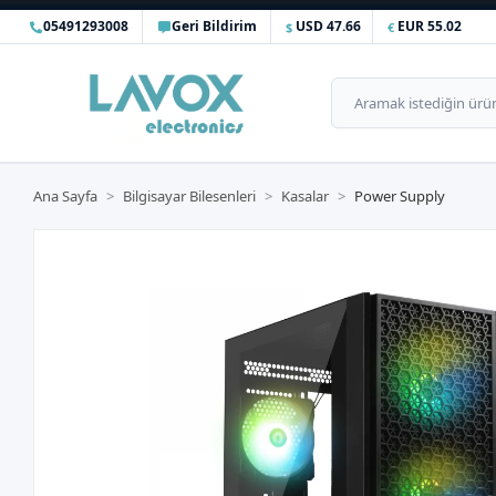
05491293008
Geri Bildirim
USD 47.66
EUR 55.02
Ana Sayfa
Bilgisayar Bilesenleri
Kasalar
Power Supply