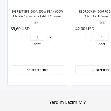
EVEREST EPS-600A 550W PEAK 600W
REDROCK P4-500PFC 5
Metalik 12cm Fanlı Aktif PFC Power
12cm Fanlı Power 
Supply
18911
12657
39,60 USD
42,00 USD
-
+
-
Adet
Adet
SEPETE EKLE
SEPETE EKL
Yardım Lazım Mı?