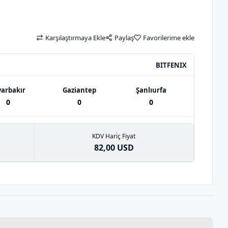
Karşılaştırmaya Ekle
Paylaş
Favorilerime ekle
BITFENIX
yarbakır
Gaziantep
Şanlıurfa
0
0
0
KDV Hariç Fiyat
82,00 USD