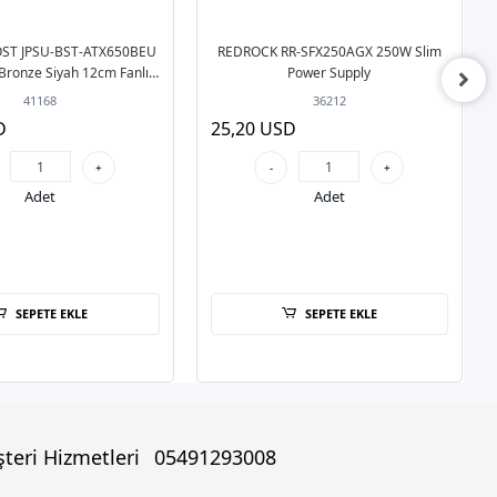
ST JPSU-BST-ATX650BEU
REDROCK RR-SFX250AGX 250W Slim
ronze Siyah 12cm Fanlı
Power Supply
Power Supply
41168
36212
D
25,20 USD
+
-
+
Adet
Adet
SEPETE EKLE
SEPETE EKLE
teri Hizmetleri
05491293008