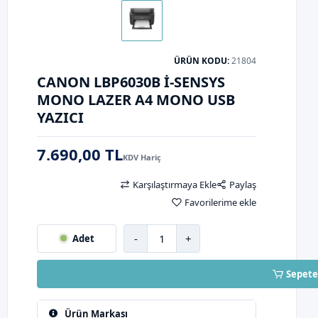
ÜRÜN KODU:
21804
CANON LBP6030B I-SENSYS
MONO LAZER A4 MONO USB
YAZICI
7.690,00 TL
KDV Hariç
Karşılaştırmaya Ekle
Paylaş
Favorilerime ekle
-
+
Adet
Sepete
Ürün Markası