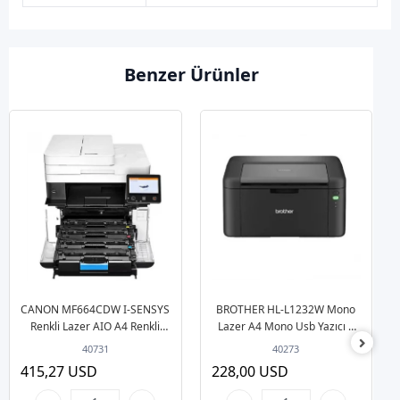
Benzer Ürünler
CANON MF664CDW I-SENSYS
BROTHER HL-L1232W Mono
Renkli Lazer AIO A4 Renkli
Lazer A4 Mono Usb Yazıcı 2
Fotokopi Tarayıcı
Tam dolu toner
40731
40273
Usb/Ethernet Wifi Yazıcı
415,27 USD
228,00 USD