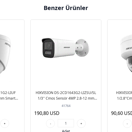
Benzer Ürünler
1G2-LIUF
HIKVISION DS-2CD1643G2-LIZSU/SL
HIKVISIO
mm Smart
1/3'' Cmos Sensör 4MP 2.8-12 mm
1/2.8"C
i Dome IP
Motorize Smart Hybrid Light POE Sesli
Hybrid Lig
41764
ra
Motorize - Bullet
Hybrid
190,80 USD
90,60 US
+
-
+
-
Adet