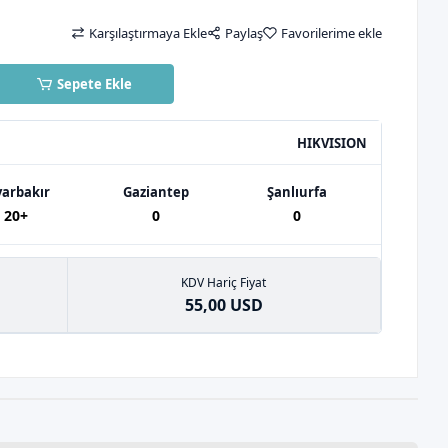
Karşılaştırmaya Ekle
Paylaş
Favorilerime ekle
Sepete Ekle
HIKVISION
yarbakır
Gaziantep
Şanlıurfa
20+
0
0
KDV Hariç Fiyat
55,00 USD