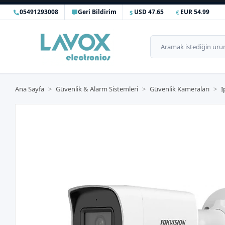
05491293008
Geri Bildirim
USD 47.65
EUR 54.99
Ana Sayfa
Güvenlik & Alarm Sistemleri
Güvenlik Kameraları
I