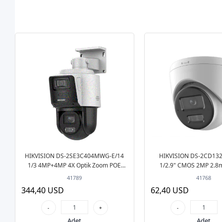
HIKVISION DS-2SE3C404MWG-E/14
HIKVISION DS-2CD132
1/3 4MP+4MP 4X Optik Zoom POE
1/2.9" CMOS 2MP 2.8
Sesli PTZ IP Güvenlik Kamera
Hybrid Light POE Sesl
41789
41768
Güvenlik Kame
344,40 USD
62,40 USD
-
+
-
Adet
Adet