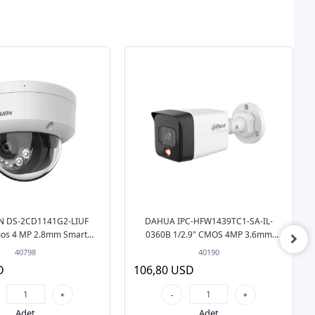
N DS-2CD1141G2-LIUF
DAHUA IPC-HFW1439TC1-SA-IL-
mos 4 MP 2.8mm Smart
0360B 1/2.9" CMOS 4MP 3.6mm
ht POE Sesli Dome Smart
Smart Led POE Sesli FullColor Bullet IP
40798
40190
 IP Güvenlik Kamera
Güvenlik Kamera
D
106,80 USD
+
-
+
Adet
Adet