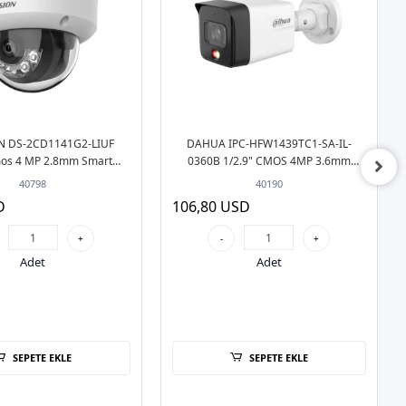
N DS-2CD1141G2-LIUF
DAHUA IPC-HFW1439TC1-SA-IL-
mos 4 MP 2.8mm Smart
0360B 1/2.9" CMOS 4MP 3.6mm
ht POE Sesli Dome Smart
Smart Led POE Sesli FullColor Bullet IP
40798
40190
 IP Güvenlik Kamera
Güvenlik Kamera
D
106,80 USD
+
-
+
Adet
Adet
SEPETE EKLE
SEPETE EKLE