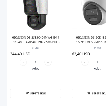
HIKVISION DS-2SE3C404MWG-E/14
HIKVISION DS-2CD132
1/3 4MP+4MP 4X Optik Zoom POE
1/2.9" CMOS 2MP 2.8
Sesli PTZ IP Güvenlik Kamera
Hybrid Light POE Sesl
41789
41768
Güvenlik Kame
344,40 USD
62,40 USD
-
+
-
Adet
Adet
SEPETE EKLE
SEPETE EKL