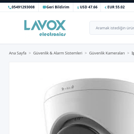
05491293008
Geri Bildirim
USD 47.66
EUR 55.02
Ana Sayfa
Güvenlik & Alarm Sistemleri
Güvenlik Kameraları
I