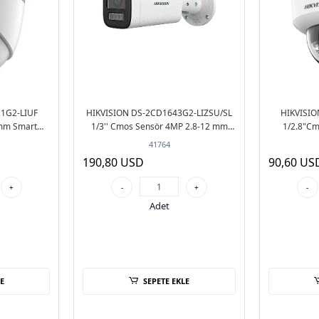
1G2-LIUF
HIKVISION DS-2CD1643G2-LIZSU/SL
HIKVISIO
mm Smart
1/3'' Cmos Sensör 4MP 2.8-12 mm
1/2.8"C
i Dome IP
Motorize Smart Hybrid Light POE Sesli
Hybrid Lig
41764
ra
Motorize - Bullet
Hybrid
190,80 USD
90,60 US
+
-
+
-
Adet
E
SEPETE EKLE