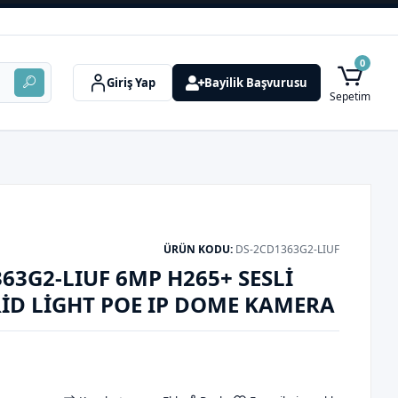
0
Giriş Yap
Bayilik Başvurusu
Sepetim
ÜRÜN KODU:
DS-2CD1363G2-LIUF
63G2-LIUF 6MP H265+ SESLI
ID LIGHT POE IP DOME KAMERA