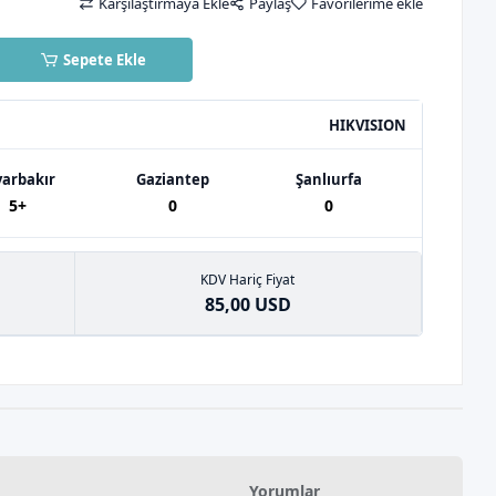
Karşılaştırmaya Ekle
Paylaş
Favorilerime ekle
Sepete Ekle
HIKVISION
yarbakır
Gaziantep
Şanlıurfa
5+
0
0
KDV Hariç Fiyat
85,00 USD
Yorumlar