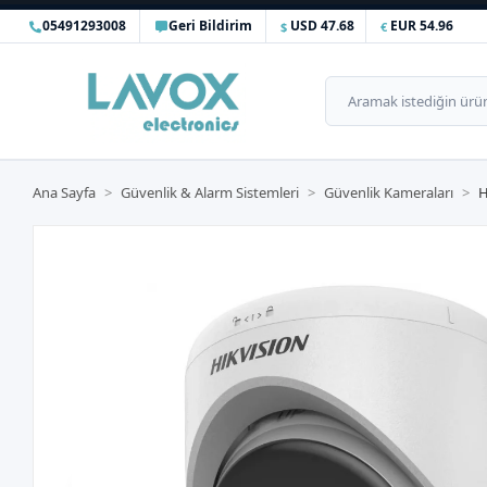
05491293008
Geri Bildirim
USD 47.68
EUR 54.96
Ana Sayfa
Güvenlik & Alarm Sistemleri
Güvenlik Kameraları
H