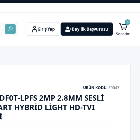
0
Giriş Yap
Bayilik Başvurusu
Sepetim
ÜRÜN KODU:
39043
DF0T-LPFS 2MP 2.8MM SESLI
T HYBRID LIGHT HD-TVI
I