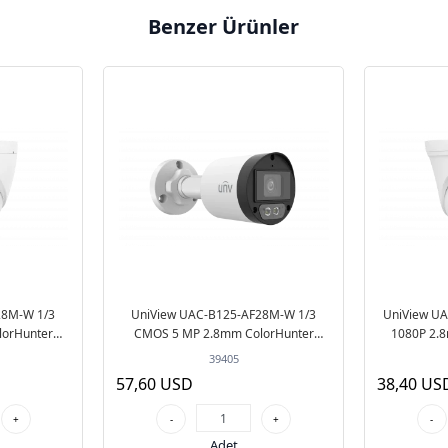
Benzer Ürünler
28M-W 1/3
UniView UAC-B125-AF28M-W 1/3
UniView U
orHunter
CMOS 5 MP 2.8mm ColorHunter
1080P 2.
I/CVBS
Bullet TVI/AHD/CVI/CVBS
TV
39405
57,60 USD
38,40 US
+
-
+
-
Adet