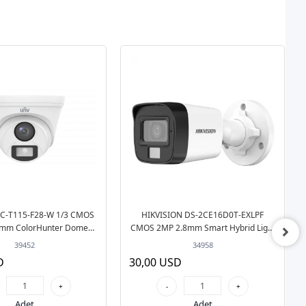
AC-T115-F28-W 1/3 CMOS
HIKVISION DS-2CE16D0T-EXLPF
8mm ColorHunter Dome
CMOS 2MP 2.8mm Smart Hybrid Light
I/AHD/CVI/CVBS
Bullet HD-TVI Güvenlik Kamerası
39452
34958
D
30,00 USD
+
-
+
Adet
Adet