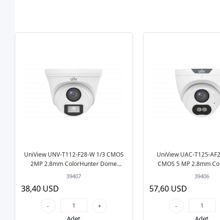
UniView UNV-T112-F28-W 1/3 CMOS
UniView UAC-T125-AF
2MP 2.8mm ColorHunter Dome
CMOS 5 MP 2.8mm Col
TVI/AHD/CVI/CVBS
Dome TVI/AHD/CV
39407
39406
38,40 USD
57,60 USD
-
+
-
Adet
Adet