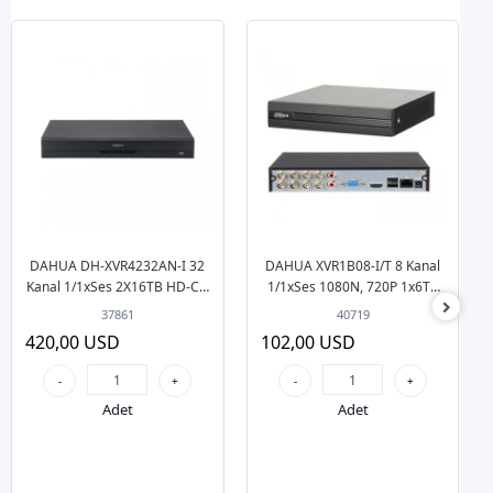
DAHUA DH-XVR4232AN-I 32
DAHUA XVR1B08-I/T 8 Kanal
Kanal 1/1xSes 2X16TB HD-Cvi
1/1xSes 1080N, 720P 1x6TB
Kayıt Cihazı
HD-Cvi Kayıt Cihazı
37861
40719
420,00 USD
102,00 USD
-
+
-
+
Adet
Adet