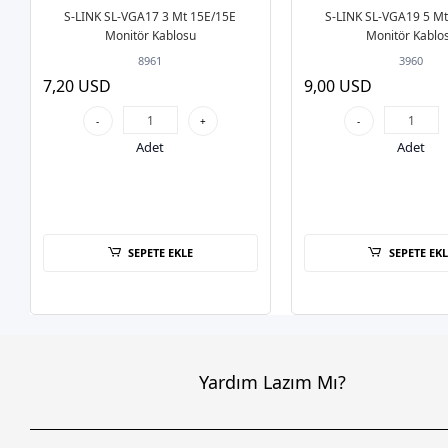
S-LINK SL-VGA17 3 Mt 15E/15E
S-LINK SL-VGA19 5 Mt
Monitör Kablosu
Monitör Kablo
8961
3960
7,20 USD
9,00 USD
-
+
-
Adet
Adet
SEPETE EKLE
SEPETE EKL
Yardım Lazım Mı?