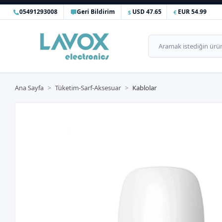
05491293008
Geri Bildirim
USD 47.65
EUR 54.99
Ana Sayfa
Tüketim-Sarf-Aksesuar
Kablolar