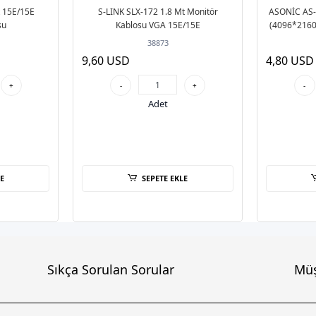
 15E/15E
S-LINK SLX-172 1.8 Mt Monitör
ASONİC AS-
su
Kablosu VGA 15E/15E
(4096*2160)
HDM
38873
9,60 USD
4,80 USD
+
-
+
-
Adet
E
SEPETE EKLE
Sıkça Sorulan Sorular
Müş