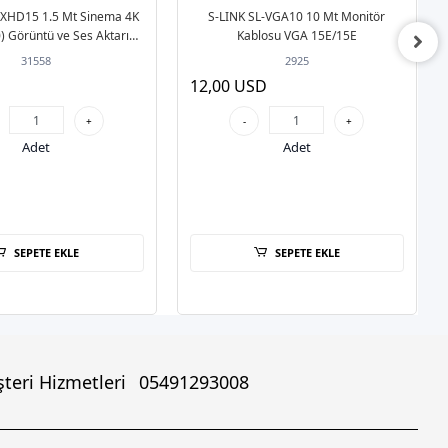
XHD15 1.5 Mt Sinema 4K
S-LINK SL-VGA10 10 Mt Monitör
 Görüntü ve Ses Aktarıcı
Kablosu VGA 15E/15E
I TO HDMI Kablo
31558
2925
12,00 USD
+
-
+
Adet
Adet
SEPETE EKLE
SEPETE EKLE
teri Hizmetleri
05491293008