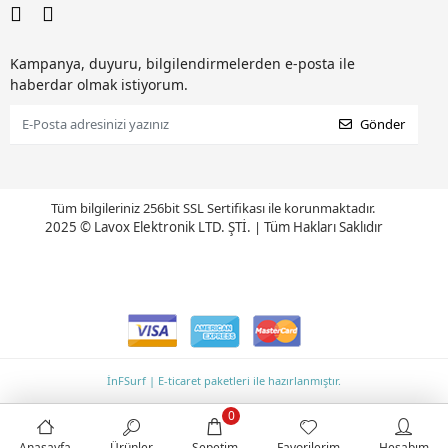
Kampanya, duyuru, bilgilendirmelerden e-posta ile
haberdar olmak istiyorum.
Gönder
Tüm bilgileriniz 256bit SSL Sertifikası ile korunmaktadır.
2025 © Lavox Elektronik LTD. ŞTİ.
|
Tüm Hakları Saklıdır
İnFSurf | E-ticaret paketleri ile hazırlanmıştır.
0
Anasayfa
Ürünler
Sepetim
Favorilerim
Hesabım