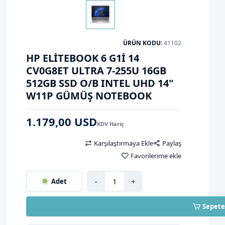
ÜRÜN KODU:
41102
HP ELITEBOOK 6 G1I 14
CV0G8ET ULTRA 7-255U 16GB
512GB SSD O/B INTEL UHD 14"
W11P GÜMÜŞ NOTEBOOK
1.179,00 USD
KDV Hariç
Karşılaştırmaya Ekle
Paylaş
Favorilerime ekle
-
+
Adet
Sepete