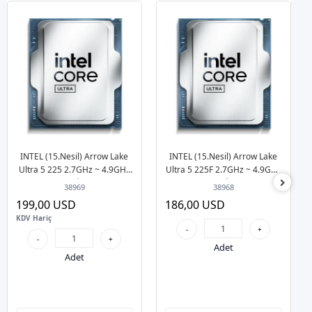
INTEL (15.Nesil) Arrow Lake
INTEL (15.Nesil) Arrow Lake
Ultra 5 225 2.7GHz ~ 4.9GHz
Ultra 5 225F 2.7GHz ~ 4.9GHz
22MB 1851p İşlemci Tray
22MB 1851p İşlemci Tray
38969
38968
(Fansız)
(Fansız)
199,00 USD
186,00 USD
KDV Hariç
-
+
-
+
Adet
Adet