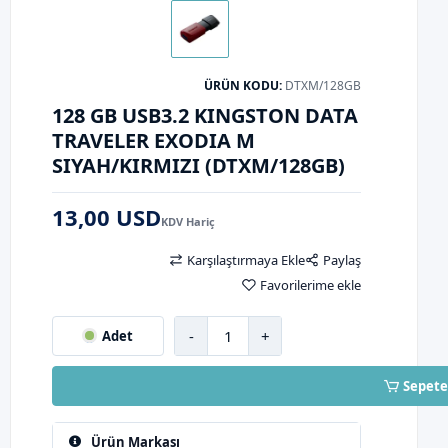
ÜRÜN KODU:
DTXM/128GB
128 GB USB3.2 KINGSTON DATA
TRAVELER EXODIA M
SIYAH/KIRMIZI (DTXM/128GB)
13,00 USD
KDV Hariç
Karşılaştırmaya Ekle
Paylaş
Favorilerime ekle
-
+
Adet
Sepete
Ürün Markası