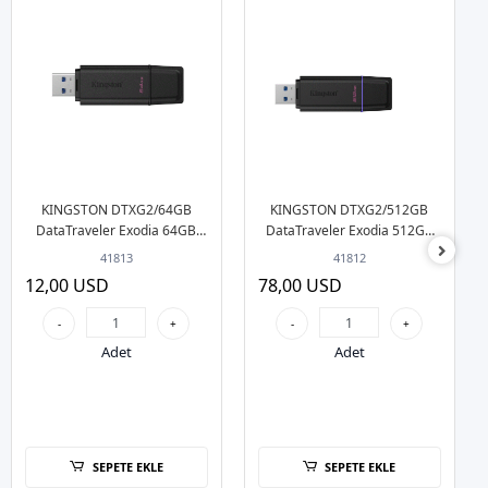
KINGSTON DTXG2/64GB
KINGSTON DTXG2/512GB
DataTraveler Exodia 64GB
DataTraveler Exodia 512GB
USB 3.2 USB Bellek
USB 3.2 USB Bellek
41813
41812
12,00 USD
78,00 USD
-
+
-
+
Adet
Adet
SEPETE EKLE
SEPETE EKLE