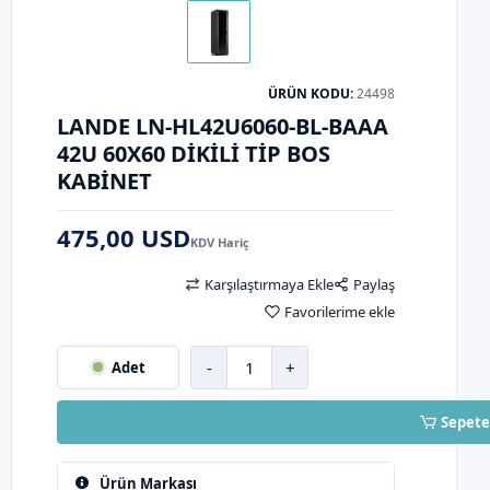
ÜRÜN KODU:
24498
LANDE LN-HL42U6060-BL-BAAA
42U 60X60 DIKILI TIP BOS
KABINET
475,00 USD
KDV Hariç
Karşılaştırmaya Ekle
Paylaş
Favorilerime ekle
-
+
Adet
Sepete
Ürün Markası