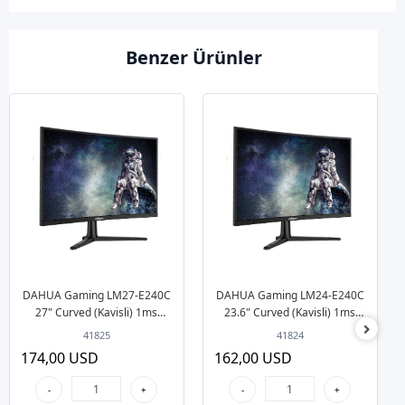
Benzer Ürünler
DAHUA Gaming LM27-E240C
DAHUA Gaming LM24-E240C
27" Curved (Kavisli) 1ms
23.6" Curved (Kavisli) 1ms
240Hz FullHD 1920x1080
240Hz FullHD 1920x1080
41825
41824
HDMI DP Siyah Monitör
HDMI DP Siyah Monitör
174,00 USD
162,00 USD
-
+
-
+