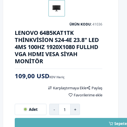
ÜRÜN KODU:
41036
LENOVO 64B5KAT1TK
THINKVISION S24-4E 23.8" LED
4MS 100HZ 1920X1080 FULLHD
VGA HDMI VESA SIYAH
MONITÖR
109,00 USD
KDV Hariç
Karşılaştırmaya Ekle
Paylaş
Favorilerime ekle
-
+
Adet
Sepete