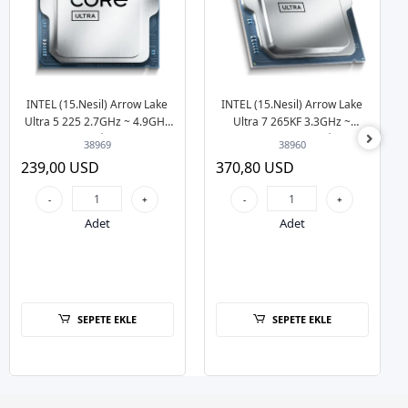
INTEL (15.Nesil) Arrow Lake
INTEL (15.Nesil) Arrow Lake
Ultra 5 225 2.7GHz ~ 4.9GHz
Ultra 7 265KF 3.3GHz ~
22MB 1851p İşlemci Tray
5.5GHz 36MB 1851p İşlemci
38969
38960
(Fansız)
Tray (Fansız)
239,00 USD
370,80 USD
-
+
-
+
Adet
Adet
SEPETE EKLE
SEPETE EKLE