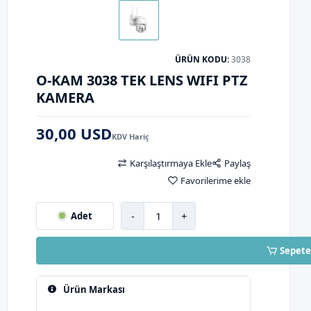
ÜRÜN KODU:
3038
O-KAM 3038 TEK LENS WIFI PTZ
KAMERA
30,00 USD
KDV Hariç
Karşılaştırmaya Ekle
Paylaş
Favorilerime ekle
-
+
Adet
Sepete
Ürün Markası