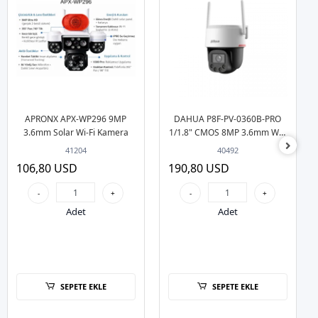
APRONX APX-WP296 9MP
DAHUA P8F-PV-0360B-PRO
3.6mm Solar Wi-Fi Kamera
1/1.8" CMOS 8MP 3.6mm Wifi
Dış Ortam PT Kamera
41204
40492
106,80 USD
190,80 USD
-
+
-
+
Adet
Adet
SEPETE EKLE
SEPETE EKLE