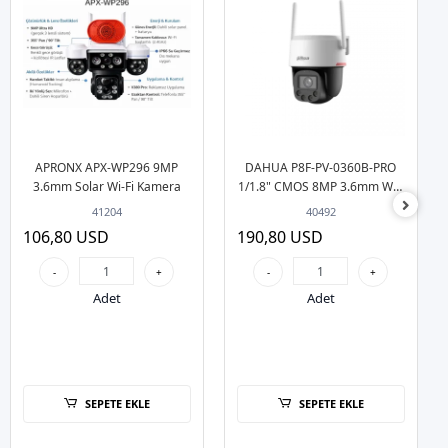
APRONX APX-WP296 9MP
DAHUA P8F-PV-0360B-PRO
3.6mm Solar Wi-Fi Kamera
1/1.8" CMOS 8MP 3.6mm Wifi
Dış Ortam PT Kamera
41204
40492
106,80 USD
190,80 USD
-
+
-
+
Adet
Adet
SEPETE EKLE
SEPETE EKLE