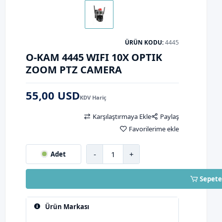
ÜRÜN KODU:
4445
O-KAM 4445 WIFI 10X OPTIK
ZOOM PTZ CAMERA
55,00 USD
KDV Hariç
Karşılaştırmaya Ekle
Paylaş
Favorilerime ekle
-
+
Adet
Sepete
Ürün Markası