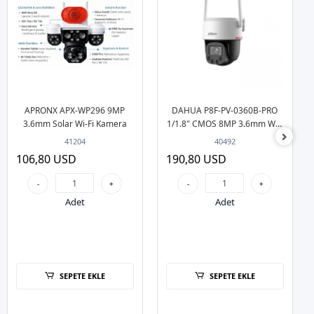
APRONX APX-WP296 9MP
DAHUA P8F-PV-0360B-PRO
3.6mm Solar Wi-Fi Kamera
1/1.8" CMOS 8MP 3.6mm Wifi
Dış Ortam PT Kamera
41204
40492
106,80 USD
190,80 USD
-
+
-
+
Adet
Adet
SEPETE EKLE
SEPETE EKLE