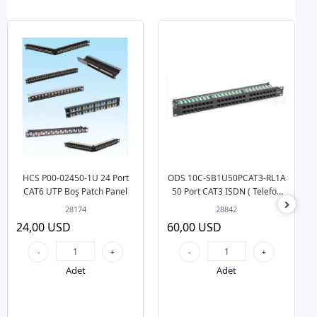
HCS P00-02450-1U 24 Port
ODS 10C-SB1U50PCAT3-RL1A
CAT6 UTP Boş Patch Panel
50 Port CAT3 ISDN ( Telefon
için) Patch Panel
28174
28842
24,00 USD
60,00 USD
-
+
-
+
Adet
Adet