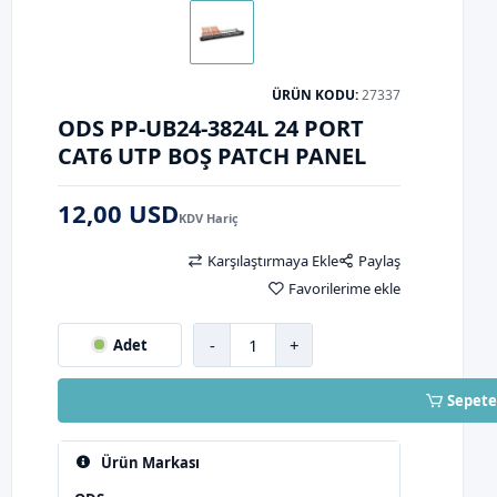
ÜRÜN KODU:
27337
ODS PP-UB24-3824L 24 PORT
CAT6 UTP BOŞ PATCH PANEL
12,00 USD
KDV Hariç
Karşılaştırmaya Ekle
Paylaş
Favorilerime ekle
-
+
Adet
Sepete
Ürün Markası