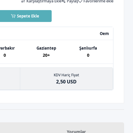
Karşılaştırmaya Ekle
Paylaş
Favorilerime ekle
Sepete Ekle
Oem
yarbakır
Gaziantep
Şanlıurfa
0
20+
0
KDV Hariç Fiyat
2,50 USD
Yorumlar