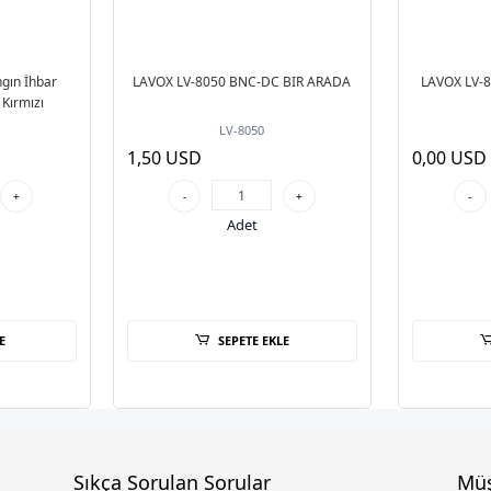
ngın İhbar
LAVOX LV-8050 BNC-DC BIR ARADA
LAVOX LV-
Kırmızı
LV-8050
1,50 USD
0,00 USD
+
-
+
-
Adet
E
SEPETE EKLE
Sıkça Sorulan Sorular
Müş