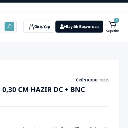
0
Giriş Yap
Bayilik Başvurusu
Sepetim
ÜRÜN KODU:
19235
 0,30 CM HAZIR DC + BNC