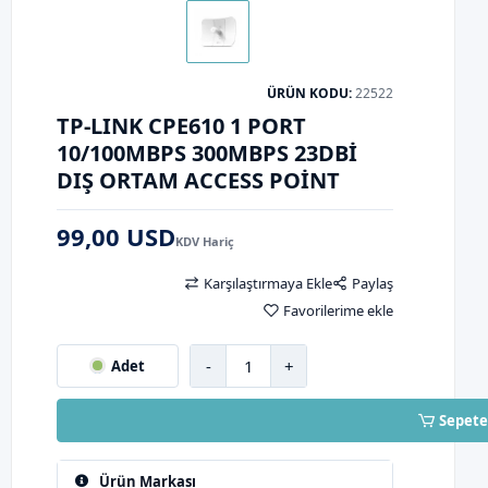
ÜRÜN KODU:
22522
TP-LINK CPE610 1 PORT
10/100MBPS 300MBPS 23DBI
DIŞ ORTAM ACCESS POINT
99,00 USD
KDV Hariç
Karşılaştırmaya Ekle
Paylaş
Favorilerime ekle
-
+
Adet
Sepete
Ürün Markası