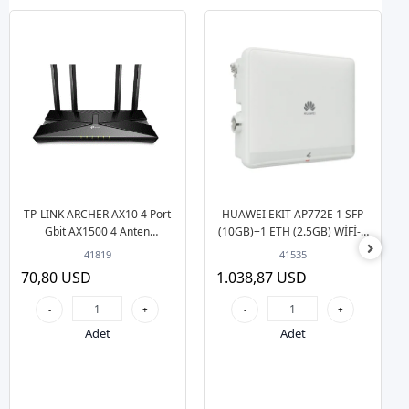
TP-LINK ARCHER AX10 4 Port
HUAWEI EKIT AP772E 1 SFP
Gbit AX1500 4 Anten
(10GB)+1 ETH (2.5GB) WİFİ-7
Masaüstü Wi-Fi 6 Access
Outdoor Access Point
41819
41535
Point
70,80 USD
1.038,87 USD
-
+
-
+
Adet
Adet