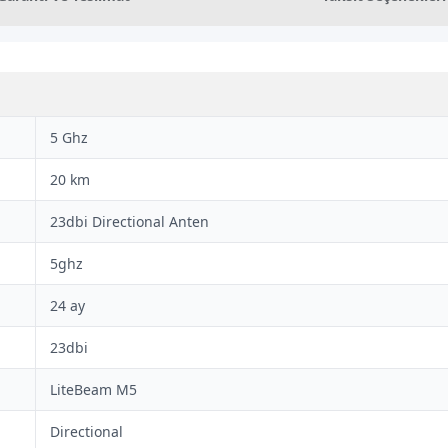
5 Ghz
20 km
23dbi Directional Anten
5ghz
24 ay
23dbi
LiteBeam M5
Directional