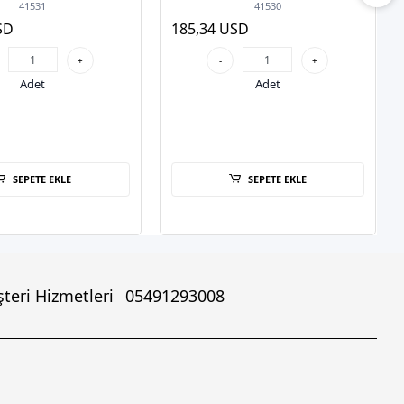
 Tipi Access Point
Duvar Tipi Access Point
41531
41530
SD
185,34 USD
+
-
+
Adet
Adet
SEPETE EKLE
SEPETE EKLE
teri Hizmetleri
05491293008