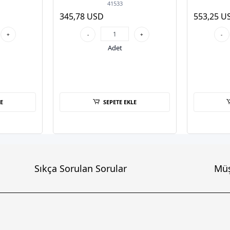
Duvar Tipi Access Point
Duvar
41533
345,78 USD
553,25 U
+
-
+
-
Adet
E
SEPETE EKLE
Sıkça Sorulan Sorular
Müş