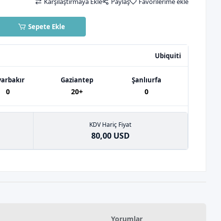
Karşılaştırmaya Ekle
Paylaş
Favorilerime ekle
Sepete Ekle
Ubiquiti
yarbakır
Gaziantep
Şanlıurfa
0
20+
0
KDV Hariç Fiyat
80,00 USD
Yorumlar