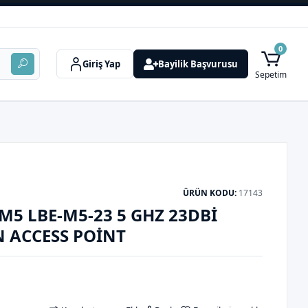
0
Giriş Yap
Bayilik Başvurusu
Sepetim
ÜRÜN KODU:
17143
M5 LBE-M5-23 5 GHZ 23DBI
 ACCESS POINT