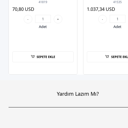
Access Point
Point
41819
41535
70,80 USD
1.037,34 USD
-
+
-
Adet
Adet
SEPETE EKLE
SEPETE EKL
Yardım Lazım Mı?