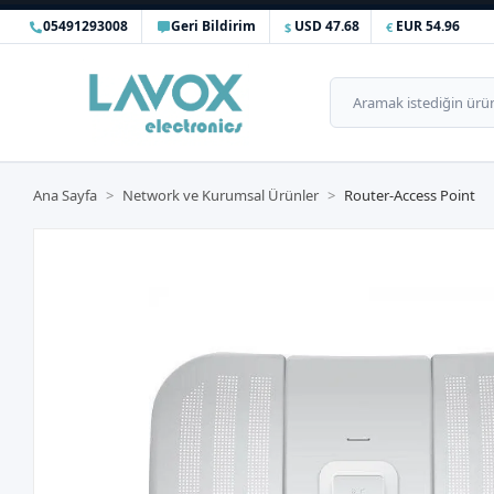
05491293008
Geri Bildirim
USD 47.68
EUR 54.96
Ana Sayfa
Network ve Kurumsal Ürünler
Router-Access Point