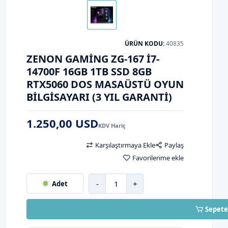
ÜRÜN KODU:
40835
ZENON GAMING ZG-167 I7-
14700F 16GB 1TB SSD 8GB
RTX5060 DOS MASAÜSTÜ OYUN
BILGISAYARI (3 YIL GARANTI)
1.250,00 USD
KDV Hariç
Karşılaştırmaya Ekle
Paylaş
Favorilerime ekle
-
+
Adet
Sepete