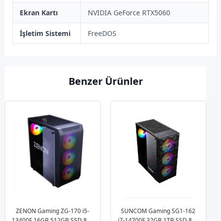
Ekran Kartı
NVIDIA GeForce RTX5060
İşletim Sistemi
FreeDOS
Benzer Ürünler
ZENON Gaming ZG-170 i5-
SUNCOM Gaming SG1-162
13400F 16GB 512GB SSD 8gb
i7-14700F 32GB 1TB SSD 8gb