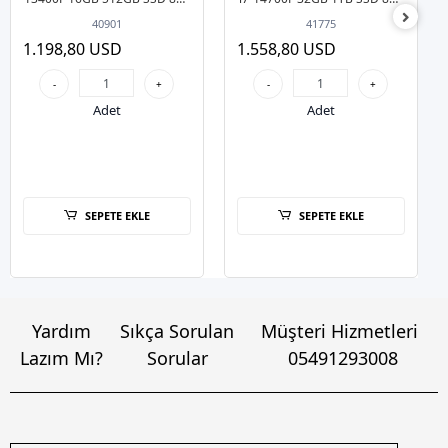
RTX5050 DOS Masaüstü Oyun
RTX5060 DOS Masaüstü Oyun
40901
41775
Bilgisayarı (3 Yıl Garanti)
Bilgisayarı
1.198,80 USD
1.558,80 USD
-
+
-
+
Adet
Adet
SEPETE EKLE
SEPETE EKLE
Yardım
Sıkça Sorulan
Müşteri Hizmetleri
Lazım Mı?
Sorular
05491293008