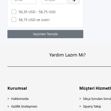
APRONX
Argox
50,35 USD - 58,75 USD
ARZUM
58,75 USD ve üzeri
ASONİC
ASTRA
Seçimleri Temizle
Asus
ASUS.
Yardım Lazım Mı?
AURIS
AXLE
BEVİUS
BIOSTAR
Kurumsal
Müşteri Hizmetl
BITFENIX
BİX
Hakkımızda
Sıkça Sorulan Sorul
Brother
Gizlilik Sözleşmesi
Sipariş Takip