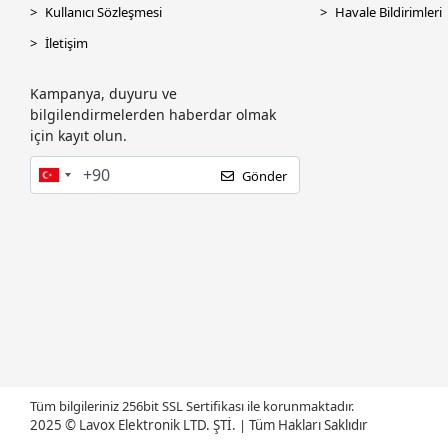
Canon
Kullanıcı Sözleşmesi
Havale Bildirimleri
Cas
İletişim
CODE CODESEC
Kampanya, duyuru ve
Codegen
bilgilendirmelerden haberdar olmak
için kayıt olun.
CODEGEN CODMAX
COMPAXE
Gönder
CORSAIR
CRUCIAL
CUDY
Dahua
Dark
Datalogic
DC UPS
Tüm bilgileriniz 256bit SSL Sertifikası ile korunmaktadır.
DEİOG
2025 © Lavox Elektronik LTD. ŞTİ.
|
Tüm Hakları Saklıdır