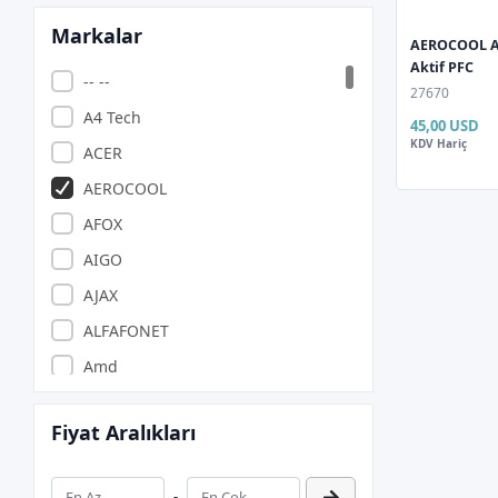
Markalar
AEROCOOL A
Aktif PFC
-- --
27670
A4 Tech
45,00 USD
KDV Hariç
ACER
AEROCOOL
AFOX
AIGO
AJAX
ALFAFONET
Amd
ANZILIA PONIVA
Fiyat Aralıkları
APACER
APARATCI
-