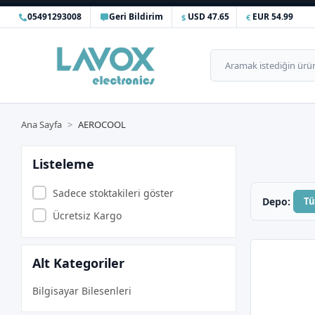
05491293008
Geri Bildirim
USD 47.65
EUR 54.99
Ana Sayfa
AEROCOOL
Listeleme
Sadece stoktakileri göster
Depo:
T
Ücretsiz Kargo
Alt Kategoriler
Bilgisayar Bilesenleri