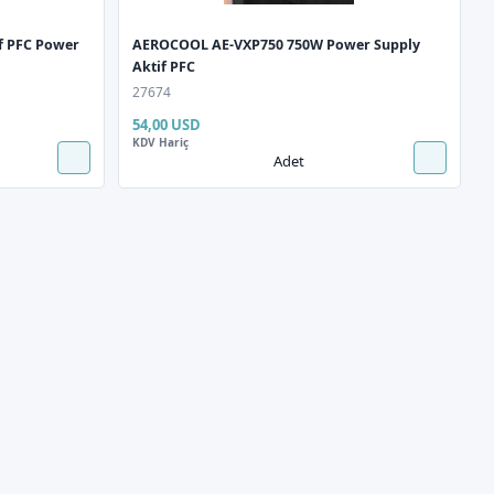
f PFC Power
AEROCOOL AE-VXP750 750W Power Supply
Aktif PFC
27674
54,00 USD
KDV Hariç
Adet