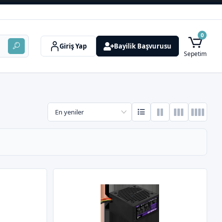
0
Giriş Yap
Bayilik Başvurusu
Sepetim