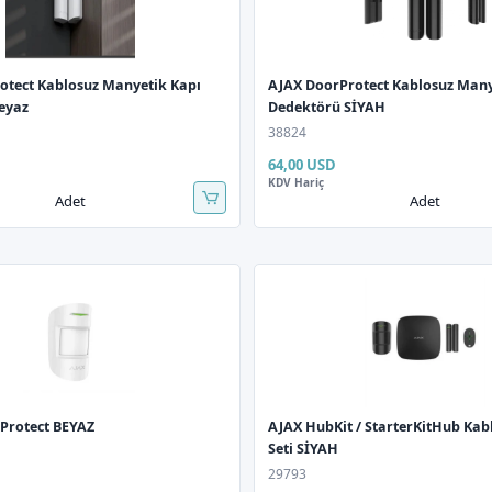
otect Kablosuz Manyetik Kapı
AJAX DoorProtect Kablosuz Many
eyaz
Dedektörü SİYAH
38824
64,00 USD
KDV Hariç
Adet
Adet
Protect BEYAZ
AJAX HubKit / StarterKitHub Ka
Seti SİYAH
29793