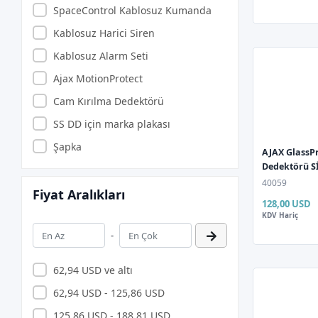
APRONX
SpaceControl Kablosuz Kumanda
Argox
Kablosuz Harici Siren
ARZUM
Kablosuz Alarm Seti
ASONİC
Ajax MotionProtect
ASTRA
Cam Kırılma Dedektörü
Asus
SS DD için marka plakası
ASUS.
Şapka
AJAX GlassP
AURIS
Dedektörü S
40059
AXLE
Fiyat Aralıkları
128,00 USD
BEVİUS
KDV Hariç
BIOSTAR
-
BITFENIX
62,94 USD ve altı
BİX
62,94 USD - 125,86 USD
Brother
125,86 USD - 188,81 USD