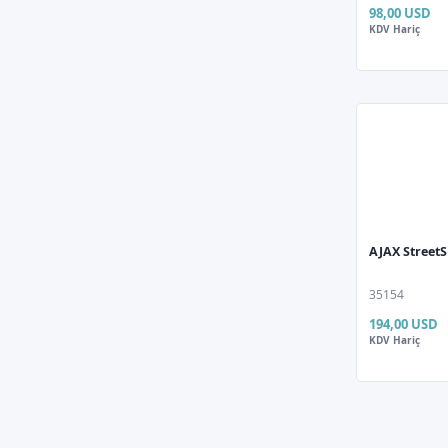
Dell
98,00 USD
KDV Hariç
DEXUN
DOTVOLT
DREXEL
ELECTROON
EPSON
ERAZER
EVERCOOL
AJAX StreetS
Everest
35154
EZVIZ
194,00 USD
FAKİR
KDV Hariç
FANXIANG
FAZEON
FOEM