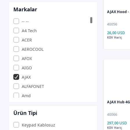
Markalar
AJAX Hood -
-- --
40056
A4 Tech
26,00 USD
KDV Hariç
ACER
AEROCOOL
AFOX
AIGO
AJAX
ALFAFONET
Amd
AJAX Hub 4G
ANZILIA PONIVA
Ürün Tipi
APACER
40066
297,00 USD
APARATCI
Keypad Kablosuz
KDV Hariç