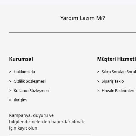
FONRI
Frisby
Yardım Lazım Mı?
FSP
FUJITRON
GAMEBOOSTER
Gigabyte
Kurumsal
Müşteri Hizmetl
Godex
GOODRAM
Hakkımızda
Sıkça Sorulan Sorul
GSKILL
Gizlilik Sözleşmesi
Sipariş Takip
GST
Kullanıcı Sözleşmesi
Havale Bildirimleri
HADRON
İletişim
Hcs
Kampanya, duyuru ve
HI-LEVEL
bilgilendirmelerden haberdar olmak
için kayıt olun.
High power