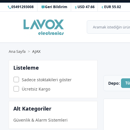
05491293008
Geri Bildirim
USD 47.66
EUR 55.02
Ana Sayfa
AJAX
Listeleme
Sadece stoktakileri göster
Depo:
T
Ücretsiz Kargo
Alt Kategoriler
Güvenlik & Alarm Sistemleri