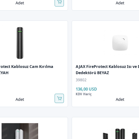
Adet
Adet
rotect Kablosuz Cam Kırılma
AJAX FireProtect Kablosuz Isı v
İYAH
Dedektörü BEYAZ
39802
136,00 USD
KDV Hariç
Adet
Adet