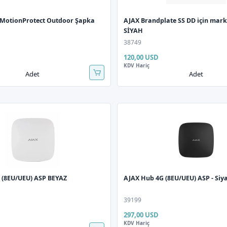
 MotionProtect Outdoor Şapka
AJAX Brandplate SS DD için mark
SİYAH
38749
120,00 USD
KDV Hariç
Adet
Adet
 (8EU/UEU) ASP BEYAZ
AJAX Hub 4G (8EU/UEU) ASP - Siy
39199
297,00 USD
KDV Hariç