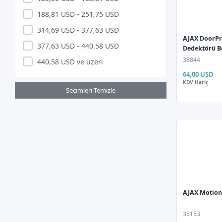
Canon
188,81 USD - 251,75 USD
Cas
314,69 USD - 377,63 USD
CODE CODESEC
AJAX DoorPr
377,63 USD - 440,58 USD
Dedektörü B
Codegen
38844
440,58 USD ve üzeri
CODEGEN CODMAX
64,00 USD
KDV Hariç
COMPAXE
Seçimleri Temizle
CORSAIR
CRUCIAL
CUDY
Dahua
Dark
Datalogic
AJAX Motion
DC UPS
DEİOG
35153