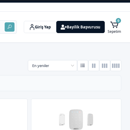
0
Giriş Yap
Bayilik Başvurusu
Sepetim