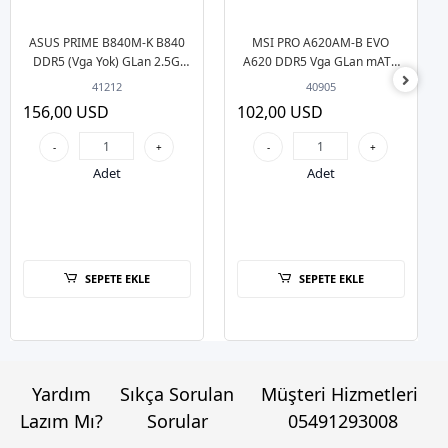
ASUS PRIME B840M-K B840
MSI PRO A620AM-B EVO
DDR5 (Vga Yok) GLan 2.5G
A620 DDR5 Vga GLan mATX
ATX HD M2 AM5 AMD
HDMI M2 USB3.2 AM5 AMD
41212
40905
Anakart
Anakart
156,00 USD
102,00 USD
-
+
-
+
Adet
Adet
SEPETE EKLE
SEPETE EKLE
Yardım
Sıkça Sorulan
Müşteri Hizmetleri
Lazım Mı?
Sorular
05491293008