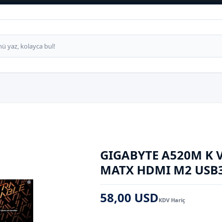
GIGABYTE A520M K V
MATX HDMI M2 USB
58,00 USD
KDV Hariç