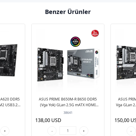
Benzer Ürünler
 A620 DDR5
ASUS PRIME B650M-R B650 DDR5
ASUS PRI
M2 USB3.2
(Vga Yok) GLan 2.5G mATX HDMI
Vga GLan 2
art
USB3 ARGB 2xM2 AM5 AMD Anakart
TYPE-
38641
138,00 USD
150,00 U
+
-
+
-