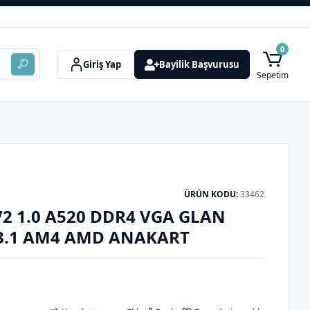
0
Giriş Yap
Bayilik Başvurusu
Sepetim
ÜRÜN KODU:
33462
2 1.0 A520 DDR4 VGA GLAN
3.1 AM4 AMD ANAKART