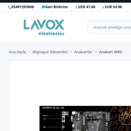
05491293008
Geri Bildirim
USD 47.68
EUR 54.96
Ana Sayfa
Bilgisayar Bilesenleri
Anakartlar
Anakart AMD