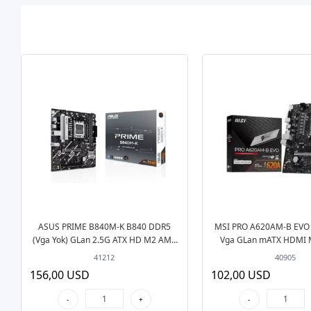
ASUS PRIME B840M-K B840 DDR5
MSI PRO A620AM-B EVO
(Vga Yok) GLan 2.5G ATX HD M2 AM5
Vga GLan mATX HDMI 
AMD Anakart
AM5 AMD Anak
41212
40905
156,00 USD
102,00 USD
-
+
-