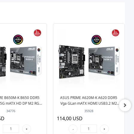
ME B650M-K B650 DDR5
ASUS PRIME A620M-K A620 DDR5
.5G mATX HD DP M2 RGB
Vga GLan mATX HDMI USB3.2 M2
C AM5 AMD Anakart
RGB AM5 AMD Anakart
34776
35928
SD
114,00 USD
+
-
+