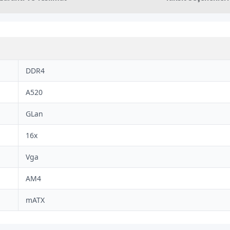
DDR4
A520
GLan
16x
Vga
AM4
mATX