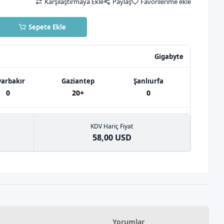
Karşılaştırmaya Ekle
Paylaş
Favorilerime ekle
Sepete Ekle
Gigabyte
yarbakır
Gaziantep
Şanlıurfa
0
20+
0
KDV Hariç Fiyat
58,00 USD
Yorumlar