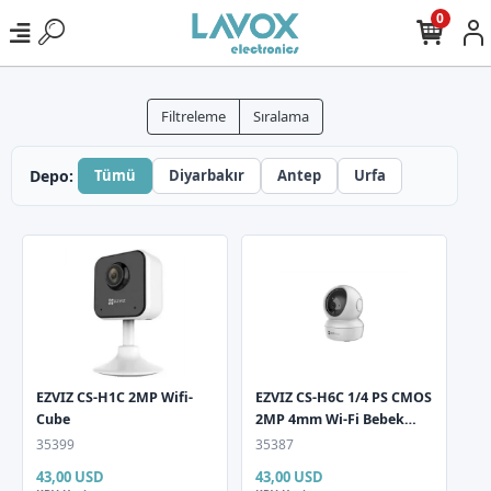
0
Filtreleme
Sıralama
Depo:
Tümü
Diyarbakır
Antep
Urfa
EZVIZ CS-H1C 2MP Wifi-
EZVIZ CS-H6C 1/4 PS CMOS
Cube
2MP 4mm Wi-Fi Bebek
Kamerasi
35399
35387
43,00 USD
43,00 USD