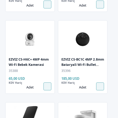
KDV Hariç
KDV Hariç
Adet
Adet
EZVIZ CS-H6C+ 4MP 4mm
EZVIZ CS-BC1C 4MP 2.8mm
Wi-Fi Bebek Kamerasi
Bataryali Wi-Fi Bullet
Kamera
35388
35396
65,00 USD
185,00 USD
KDV Hariç
KDV Hariç
Adet
Adet