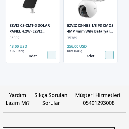
EZVIZ CS-CMT-D SOLAR
EZVIZ CS-HB8 1/3 PS CMOS
PANEL 4.2W (EZVIZ
4MP 4mm WiFi Bataryali
KAMERALAR IÇIN)
Dis ortam 10400mAh
35392
35389
43,00 USD
256,00 USD
KDV Hariç
KDV Hariç
Adet
Adet
Yardım
Sıkça Sorulan
Müşteri Hizmetleri
Lazım Mı?
Sorular
05491293008