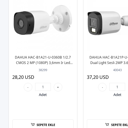
DAHUA HAC-B1A21-U-0360B 1/2.7
DAHUA HAC-B1A21P-U-I
CMOS 2 MP (1080P) 3,6mm Ir Led
Dual Light Sesli 2MP 3
Bullet HD-CVI Güvenlik Kamerası
HD-CVI Güvenlik Ka
38299
40043
28,20 USD
37,20 USD
-
+
-
Adet
Adet
SEPETE EKLE
SEPETE EKL