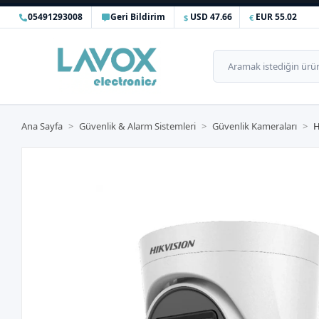
05491293008
Geri Bildirim
USD 47.66
EUR 55.02
Ana Sayfa
Güvenlik & Alarm Sistemleri
Güvenlik Kameraları
H