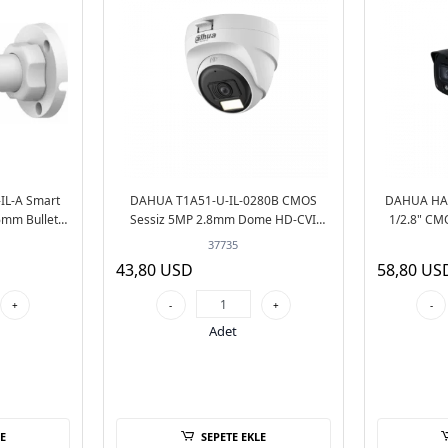
L-A Smart
DAHUA T1A51-U-IL-0280B CMOS
DAHUA HA
.6mm Bullet
Sessiz 5MP 2.8mm Dome HD-CVI
1/2.8" CM
merası
Güvenlik Kamerası
Full-Color S
37735
43,80 USD
58,80 US
+
-
+
-
Adet
E
SEPETE EKLE