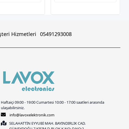
teri Hizmetleri
05491293008
Haftaiçi 09:00 - 19:00 Cumartesi 10:00 - 17:00 saatleri arasında
ulaşabilirsiniz.
info@lavoxelektronik.com
SELAHATTİN EYYUBİ MAH. BAYINDIRLIK CAD.
GÜNEYDOĞU 7.KISIM D-BLOK K.NO: D.NO:2