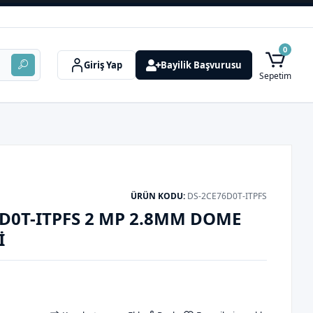
0
Giriş Yap
Bayilik Başvurusu
Sepetim
ÜRÜN KODU:
DS-2CE76D0T-ITPFS
6D0T-ITPFS 2 MP 2.8MM DOME
I