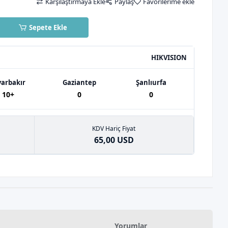
Karşılaştırmaya Ekle
Paylaş
Favorilerime ekle
Sepete Ekle
HIKVISION
yarbakır
Gaziantep
Şanlıurfa
10+
0
0
KDV Hariç Fiyat
65,00 USD
Yorumlar