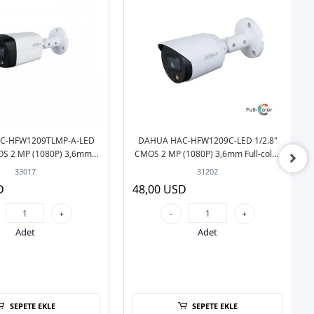
C-HFW1209TLMP-A-LED
DAHUA HAC-HFW1209C-LED 1/2.8"
OS 2 MP (1080P) 3,6mm
CMOS 2 MP (1080P) 3,6mm Full-color
esli Bullet HD-CVI Güvenlik
Bullet HD-CVI Güvenlik Kamerası
33017
31202
Kamerası
D
48,00 USD
+
-
+
Adet
Adet
SEPETE EKLE
SEPETE EKLE