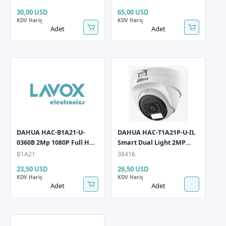
Kamerası
30,00 USD
65,00 USD
KDV Hariç
KDV Hariç
Adet
Adet
DAHUA HAC-B1A21-U-
DAHUA HAC-T1A21P-U-IL
0360B 2Mp 1080P Full Hd
Smart Dual Light 2MP
HDCVI Plastik Kasa IR
2.8mm Dome HD-CVI
B1A21
38416
Bullet Kamera
Güvenlik Kamerasi
23,50 USD
26,50 USD
KDV Hariç
KDV Hariç
Adet
Adet