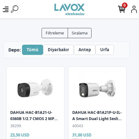
0
Filtreleme
Sıralama
Depo:
Tümü
Diyarbakır
Antep
Urfa
DAHUA HAC-B1A21-U-
DAHUA HAC-B1A21P-U-IL-
0360B 1/2.7 CMOS 2 MP
A Smart Dual Light Sesli
(1080P) 3,6mm Ir Led
2MP 3.6mm Bullet HD-CVI
38299
40043
Bullet HD-CVI Güvenlik
Güvenlik Kamerası
23,50 USD
31,00 USD
Kamerası