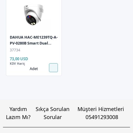
DAHUA HAC-ME1239TQ-A-
PV-0280B Smart Dual
Light 2MP 3.6mm Dome
37734
HD-CVI Güvenlik
73,00 USD
Kamerasi
KDV Hariç
Adet
Yardım
Sıkça Sorulan
Müşteri Hizmetleri
Lazım Mı?
Sorular
05491293008