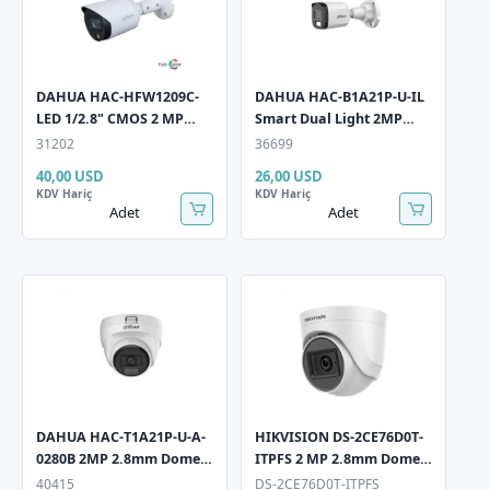
DAHUA HAC-HFW1209C-
DAHUA HAC-B1A21P-U-IL
LED 1/2.8" CMOS 2 MP
Smart Dual Light 2MP
(1080P) 3,6mm Full-color
3.6mm Bullet HD-CVI
31202
36699
Bullet HD-CVI Güvenlik
Güvenlik Kamerası
40,00 USD
26,00 USD
Kamerası
KDV Hariç
KDV Hariç
Adet
Adet
DAHUA HAC-T1A21P-U-A-
HIKVISION DS-2CE76D0T-
0280B 2MP 2.8mm Dome
ITPFS 2 MP 2.8mm Dome
Sesli HD-CVI Güvenlik
Güvenlik Kamerasi
40415
DS-2CE76D0T-ITPFS