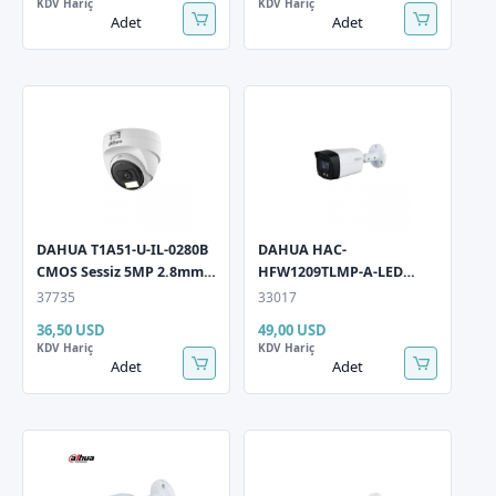
KDV Hariç
KDV Hariç
Adet
Adet
DAHUA T1A51-U-IL-0280B
DAHUA HAC-
CMOS Sessiz 5MP 2.8mm
HFW1209TLMP-A-LED
Dome HD-CVI Güvenlik
1/2.8" CMOS 2 MP (1080P)
37735
33017
Kamerası
3,6mm Full-Color Sesli
36,50 USD
49,00 USD
Bullet HD-CVI Güvenlik
KDV Hariç
KDV Hariç
Kamerası
Adet
Adet