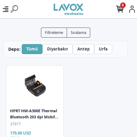
0
Filtreleme
Sıralama
Depo:
Tümü
Diyarbakır
Antep
Urfa
HPRT HM-A300E Thermal
Bluetooth 203 dpi Mobil
Kemer Yazıcı
37977
179,00 USD