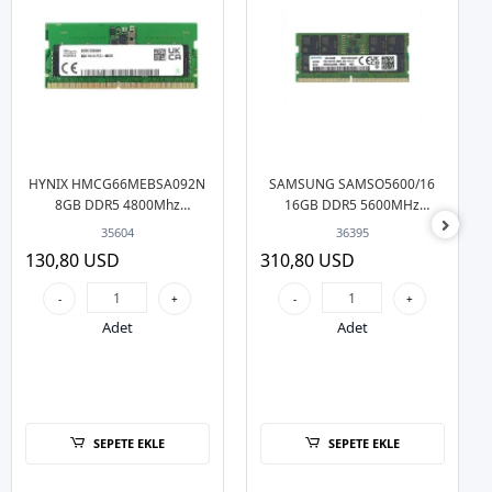
HYNIX HMCG66MEBSA092N
SAMSUNG SAMSO5600/16
8GB DDR5 4800Mhz
16GB DDR5 5600MHz
Notebook Bellek
Notebook Bellek Bulk
35604
36395
130,80 USD
310,80 USD
-
+
-
+
Adet
Adet
SEPETE EKLE
SEPETE EKLE