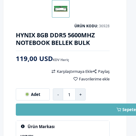
ÜRÜN KODU:
36928
HYNIX 8GB DDR5 5600MHZ
NOTEBOOK BELLEK BULK
119,00 USD
KDV Hariç
Karşılaştırmaya Ekle
Paylaş
Favorilerime ekle
-
+
Adet
Sepete
Ürün Markası