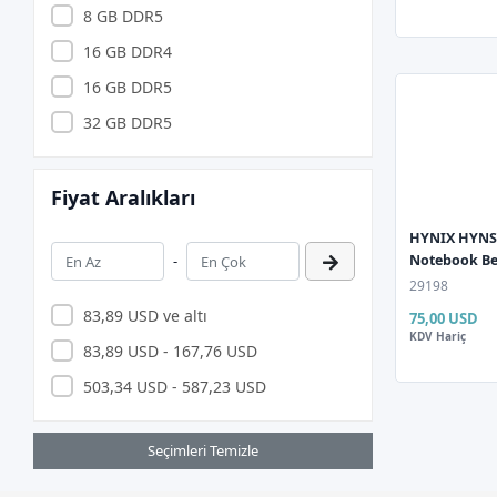
APRONX
8 GB DDR5
Argox
16 GB DDR4
ARZUM
16 GB DDR5
ASONİC
32 GB DDR5
ASTRA
Asus
Fiyat Aralıkları
ASUS.
HYNIX HYNS
AURIS
-
Notebook Be
29198
AXLE
83,89 USD ve altı
75,00 USD
BEVİUS
KDV Hariç
83,89 USD - 167,76 USD
BIOSTAR
503,34 USD - 587,23 USD
BITFENIX
BİX
Seçimleri Temizle
Brother