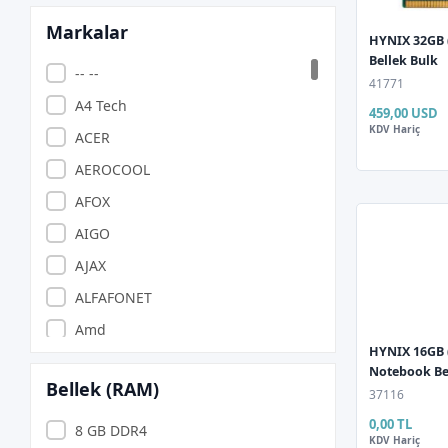
Markalar
HYNIX 32GB 
Bellek Bulk
-- --
41771
A4 Tech
459,00 USD
KDV Hariç
ACER
AEROCOOL
AFOX
AIGO
AJAX
ALFAFONET
Amd
HYNIX 16GB 
ANZILIA PONIVA
Notebook Be
Bellek (RAM)
APACER
37116
0,00 TL
APARATCI
8 GB DDR4
KDV Hariç