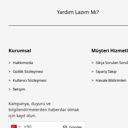
Canon
Yardım Lazım Mı?
Cas
CODE CODESEC
Codegen
CODEGEN CODMAX
COMPAXE
Kurumsal
Müşteri Hizmetl
CORSAIR
Hakkımızda
Sıkça Sorulan Sorul
CRUCIAL
Gizlilik Sözleşmesi
Sipariş Takip
CUDY
Kullanıcı Sözleşmesi
Havale Bildirimleri
Dahua
İletişim
Dark
Datalogic
Kampanya, duyuru ve
bilgilendirmelerden haberdar olmak
DC UPS
için kayıt olun.
DEİOG
Gönder