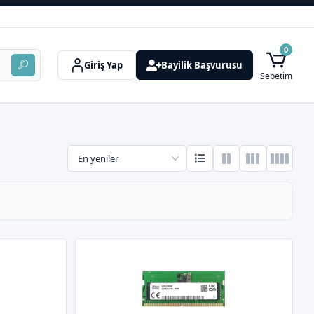
0
Giriş Yap
Bayilik Başvurusu
Sepetim