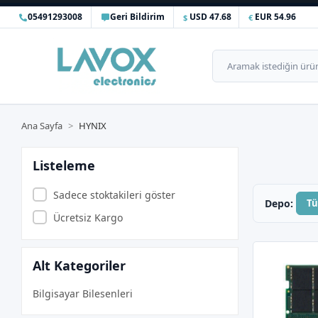
05491293008
Geri Bildirim
USD 47.68
EUR 54.96
Ana Sayfa
HYNIX
Listeleme
Sadece stoktakileri göster
Depo:
T
Ücretsiz Kargo
Alt Kategoriler
Bilgisayar Bilesenleri