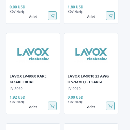
0,00 USD
1,80 USD
KDV Hariç
KDV Hariç
Adet
Adet
LAVOX LV-8060 KARE
LAVOX LV-9010 23 AWG
KIZAKLI BUAT
0.57MM ÇIFT SARGI
OUTDOOR CAT 6
LV-8060
LV-9010
KABLO(100mt)
1,92 USD
0,00 USD
KDV Hariç
KDV Hariç
Adet
Adet