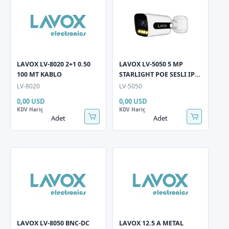
LAVOX LV-8020 2+1 0.50
LAVOX LV-5050 5 MP
100 MT KABLO
STARLIGHT POE SESLI IP
BULLET KAMERA
LV-8020
LV-5050
0,00 USD
0,00 USD
KDV Hariç
KDV Hariç
Adet
Adet
LAVOX LV-8050 BNC-DC
LAVOX 12.5 A METAL