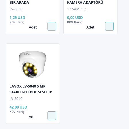
BIR ARADA
KAMERA ADAPTÖRÜ
LV-8050
12.5AMPER
1,25 USD
0,00 USD
KDV Hariç
KDV Hariç
Adet
Adet
LAVOX LV-5040 5 MP
STARLIGHT POE SESLI IP
DOME KAMERA
LV-5040
42,00 USD
KDV Hariç
Adet