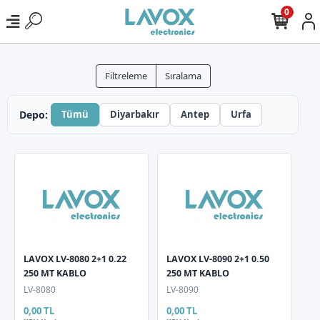
0
Filtreleme
Sıralama
Depo:
Tümü
Diyarbakır
Antep
Urfa
LAVOX LV-8080 2+1 0.22
LAVOX LV-8090 2+1 0.50
250 MT KABLO
250 MT KABLO
LV-8080
LV-8090
0,00 TL
0,00 TL