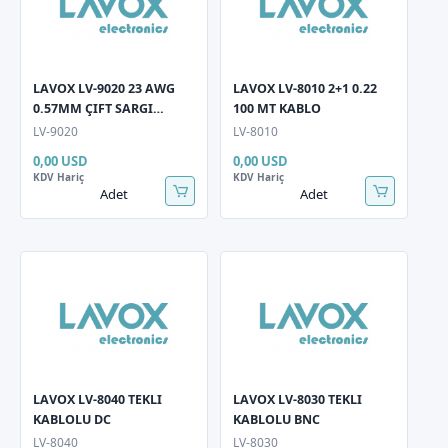
LAVOX LV-9020 23 AWG
LAVOX LV-8010 2+1 0.22
0.57MM ÇIFT SARGI
100 MT KABLO
OUTDOOR CAT 6
LV-9020
LV-8010
KABLO(305mt)
0,00 USD
0,00 USD
KDV Hariç
KDV Hariç
Adet
Adet
LAVOX LV-8040 TEKLI
LAVOX LV-8030 TEKLI
KABLOLU DC
KABLOLU BNC
LV-8040
LV-8030