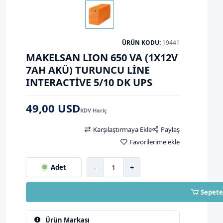
ÜRÜN KODU:
19441
MAKELSAN LION 650 VA (1X12V
7AH AKÜ) TURUNCU LINE
INTERACTIVE 5/10 DK UPS
49,00 USD
KDV Hariç
Karşılaştırmaya Ekle
Paylaş
Favorilerime ekle
-
+
Adet
Sepete
Ürün Markası