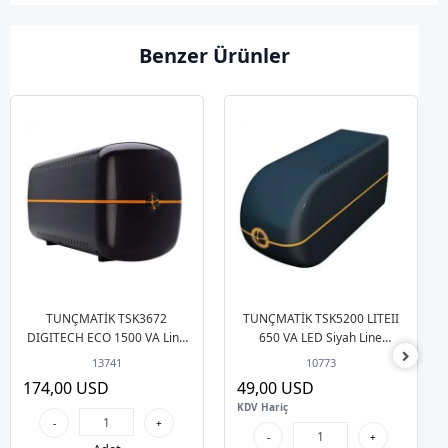
Benzer Ürünler
TUNÇMATİK TSK3672
TUNÇMATİK TSK5200 LITEII
DIGITECH ECO 1500 VA Line
650 VA LED Siyah Line
Interactive UPS
Interactive (1x12v 7AH Akü )
13741
10773
UPS
174,00 USD
49,00 USD
KDV Hariç
-
+
-
+