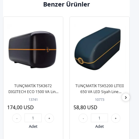
Benzer Ürünler
TUNÇMATİK TSK3672
TUNÇMATİK TSK5200 LITEII
DIGITECH ECO 1500 VA Line
650 VA LED Siyah Line
Interactive UPS
Interactive (1x12v 7AH Akü )
13741
10773
UPS
174,00 USD
58,80 USD
-
+
-
+
Adet
Adet