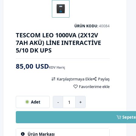
ÜRÜN KODU:
40084
TESCOM LEO 1000VA (2X12V
7AH AKÜ) LINE INTERACTIVE
5/10 DK UPS
85,00 USD
KDV Hariç
Karşılaştırmaya Ekle
Paylaş
Favorilerime ekle
-
+
Adet
Sepete
Ürün Markası