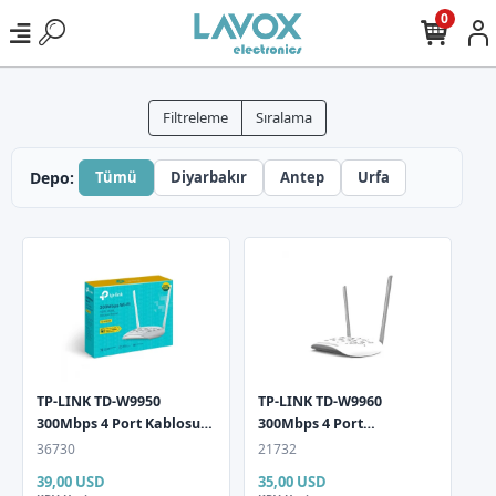
0
Filtreleme
Sıralama
Depo:
Tümü
Diyarbakır
Antep
Urfa
TP-LINK TD-W9950
TP-LINK TD-W9960
300Mbps 4 Port Kablosuz
300Mbps 4 Port
2x5dBi Anten ADSL2+/
VDSL/ADSL Modem 2x5dBi
36730
21732
VDSL2 Modem/ Router
Anten Modem Router
39,00 USD
35,00 USD