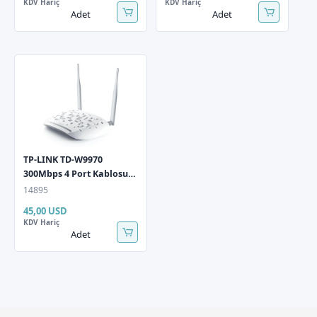
KDV Hariç
KDV Hariç
Adet
Adet
TP-LINK TD-W9970
300Mbps 4 Port Kablosuz
ADSL2+/ VDSL2 Modem/
14895
Router 2x5dBi Anten
45,00 USD
KDV Hariç
Adet