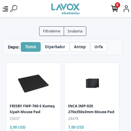
0
Filtreleme
Sıralama
Depo:
Tümü
Diyarbakır
Antep
Urfa
FRISBY FMP-760-S Kumaş
INCA IMP-020
Siyah Mouse Pad
270x350x3mm Mouse Pad
25637
28478
3,00 USD
7,00 USD