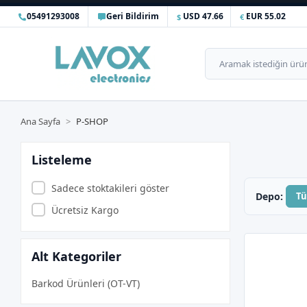
05491293008
Geri Bildirim
USD 47.66
EUR 55.02
Ana Sayfa
P-SHOP
Listeleme
Sadece stoktakileri göster
Depo:
T
Ücretsiz Kargo
Alt Kategoriler
Barkod Ürünleri (OT-VT)