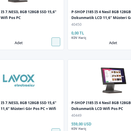
I5 7.NESIL 8GB 128GB SSD 15,6"
P-SHOP I185 I5 4 Nesil 8GB 128GB
Wifi Pos PC
Dokunmatik LCD 11,6" Müsteri G
Wifi
40450
0,00 TL
KDV Hariç
Adet
Adet
I5 7.NESIL 8GB 128GB SSD 15,6"
P-SHOP I185 I5 4 Nesil 8GB 128GB
1,6" Müsteri Gör Pos PC + Wifi
Dokunmatik LCD Wifi Pos PC
40449
559,00 USD
KDV Hariç