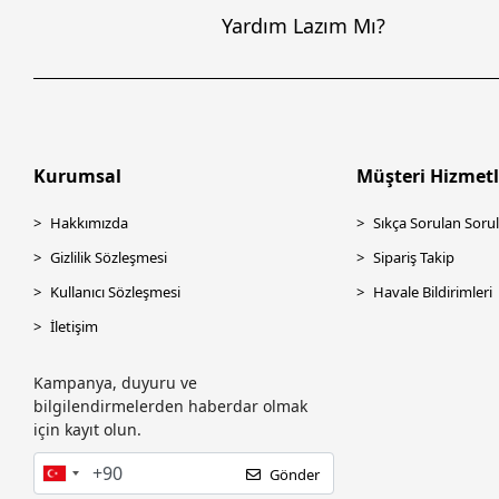
Canon
Yardım Lazım Mı?
Cas
CODE CODESEC
Codegen
CODEGEN CODMAX
Kurumsal
Müşteri Hizmetl
COMPAXE
Hakkımızda
Sıkça Sorulan Sorul
CORSAIR
Gizlilik Sözleşmesi
Sipariş Takip
CRUCIAL
Kullanıcı Sözleşmesi
Havale Bildirimleri
CUDY
İletişim
Dahua
Dark
Kampanya, duyuru ve
Datalogic
bilgilendirmelerden haberdar olmak
için kayıt olun.
DC UPS
DEİOG
Gönder