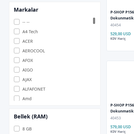
Markalar
P-SHOP P156 
Dokunmatik 
-- --
40454
A4 Tech
529,00 USD
KDV Hariç
ACER
AEROCOOL
AFOX
AIGO
AJAX
ALFAFONET
Amd
P-SHOP P156 
ANZILIA PONIVA
Dokunmatik 1
Bellek (RAM)
APACER
40453
579,00 USD
APARATCI
8 GB
KDV Hariç