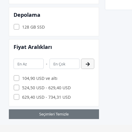
APRONX
Argox
Depolama
ARZUM
128 GB SSD
ASONİC
ASTRA
Fiyat Aralıkları
Asus
ASUS.
-
AURIS
AXLE
104,90 USD ve altı
BEVİUS
524,50 USD - 629,40 USD
BIOSTAR
629,40 USD - 734,31 USD
BITFENIX
Seçimleri Temizle
BİX
Brother