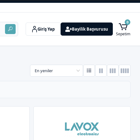
0
Giriş Yap
Bayilik Başvurusu
Sepetim