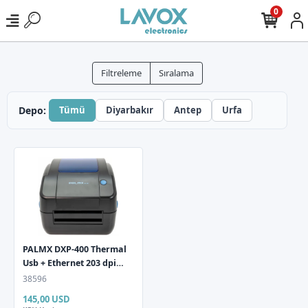
0
Filtreleme
Sıralama
Depo:
Tümü
Diyarbakır
Antep
Urfa
PALMX DXP-400 Thermal
Usb + Ethernet 203 dpi
Barkod Yazıcı
38596
145,00 USD