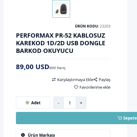
ÜRÜN KODU:
23203
PERFORMAX PR-52 KABLOSUZ
KAREKOD 1D/2D USB DONGLE
BARKOD OKUYUCU
89,00 USD
KDV Hariç
Karşılaştırmaya Ekle
Paylaş
Favorilerime ekle
-
+
Adet
Sepete
Ürün Markası