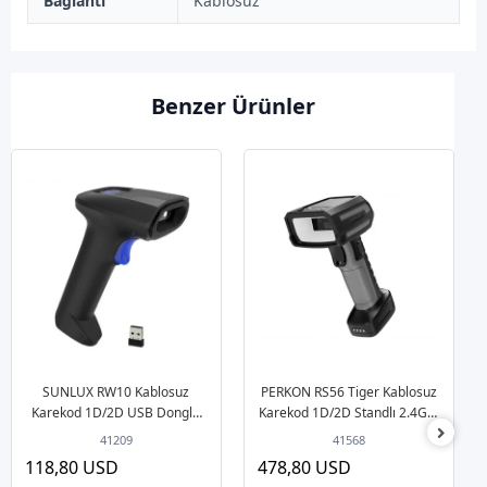
Bağlantı
Kablosuz
Benzer Ürünler
SUNLUX RW10 Kablosuz
PERKON RS56 Tiger Kablosuz
Karekod 1D/2D USB Dongle
Karekod 1D/2D Standlı 2.4G +
Barkod Okuyucu
BT Barkod Okuyucu
41209
41568
118,80 USD
478,80 USD