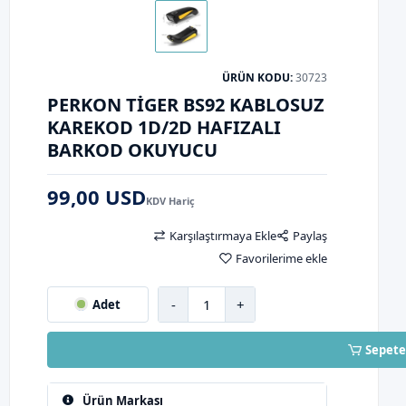
ÜRÜN KODU:
30723
PERKON TIGER BS92 KABLOSUZ
KAREKOD 1D/2D HAFIZALI
BARKOD OKUYUCU
99,00 USD
KDV Hariç
Karşılaştırmaya Ekle
Paylaş
Favorilerime ekle
-
+
Adet
Sepete
Ürün Markası