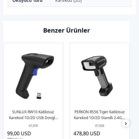
Okuyucu Türü
Karekod (2D)
Benzer Ürünler
SUNLUX RW10 Kablosuz
PERKON RS56 Tiger Kablosuz
Karekod 1D/2D USB Dongle
Karekod 1D/2D Standlı 2.4G +
Barkod Okuyucu
BT Barkod Okuyucu
41209
41568
99,00 USD
478,80 USD