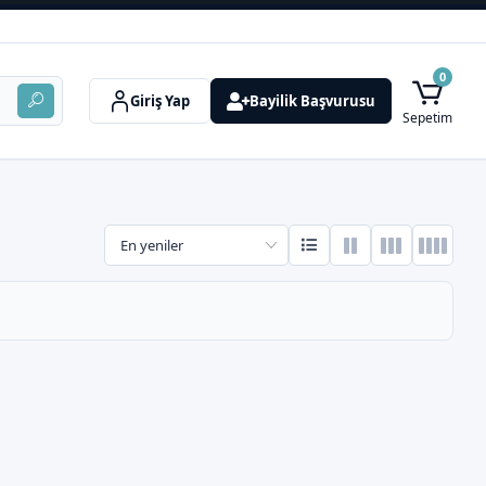
0
Giriş Yap
Bayilik Başvurusu
Sepetim