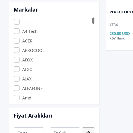
Markalar
PERKOTEK YT
-- --
YT34
A4 Tech
230,00 USD
KDV Hariç
ACER
AEROCOOL
AFOX
AIGO
AJAX
ALFAFONET
Amd
ANZILIA PONIVA
Fiyat Aralıkları
APACER
APARATCI
-