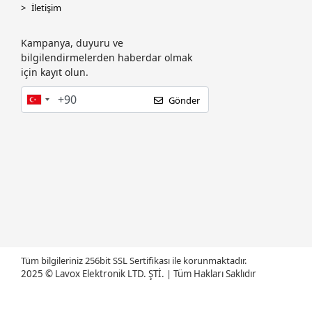
Canon
İletişim
Cas
Kampanya, duyuru ve
CODE CODESEC
bilgilendirmelerden haberdar olmak
için kayıt olun.
Codegen
CODEGEN CODMAX
Gönder
COMPAXE
CORSAIR
CRUCIAL
CUDY
Dahua
Dark
Datalogic
Tüm bilgileriniz 256bit SSL Sertifikası ile korunmaktadır.
DC UPS
2025 © Lavox Elektronik LTD. ŞTİ.
|
Tüm Hakları Saklıdır
DEİOG