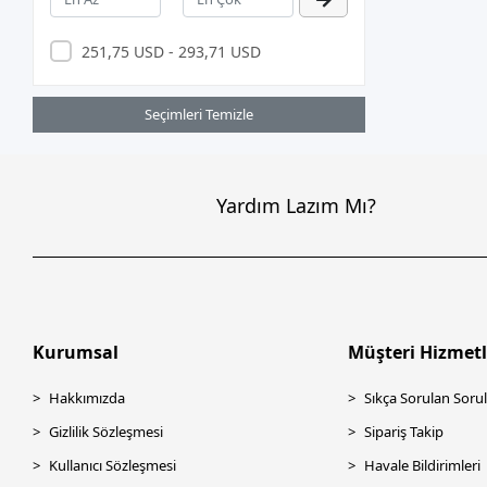
APRONX
Argox
251,75 USD - 293,71 USD
ARZUM
ASONİC
Seçimleri Temizle
ASTRA
Asus
Yardım Lazım Mı?
ASUS.
AURIS
AXLE
BEVİUS
Kurumsal
Müşteri Hizmetl
BIOSTAR
BITFENIX
Hakkımızda
Sıkça Sorulan Sorul
BİX
Gizlilik Sözleşmesi
Sipariş Takip
Brother
Kullanıcı Sözleşmesi
Havale Bildirimleri