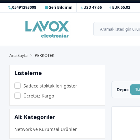
05491293008
Geri Bildirim
USD 47.66
EUR 55.02
Ana Sayfa
PERKOTEK
Listeleme
Sadece stoktakileri göster
Depo:
T
Ücretsiz Kargo
Alt Kategoriler
Network ve Kurumsal Ürünler