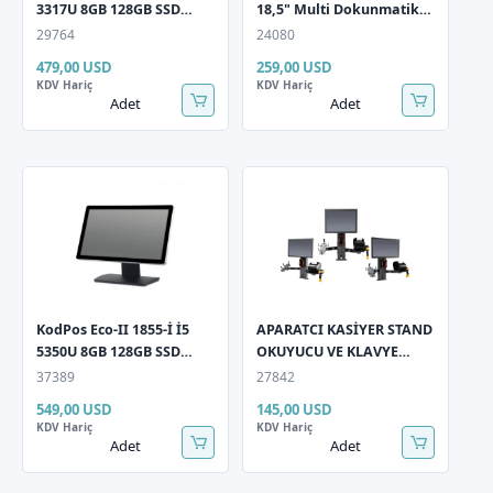
3317U 8GB 128GB SSD
18,5" Multi Dokunmatik
18,5" Multi Dokunmatik
Monitör
29764
24080
Antrasit Pos PC
479,00 USD
259,00 USD
KDV Hariç
KDV Hariç
Adet
Adet
KodPos Eco-II 1855-İ İ5
APARATCI KASİYER STAND
5350U 8GB 128GB SSD
OKUYUCU VE KLAVYE
18,5" Dokunmatik LCD
TUTUCU SAĞ/SOL KOL
37389
27842
Pos PC
549,00 USD
145,00 USD
KDV Hariç
KDV Hariç
Adet
Adet