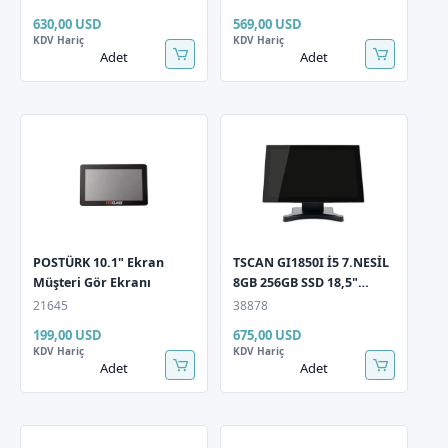
630,00 USD
569,00 USD
KDV Hariç
KDV Hariç
Adet
Adet
POSTÜRK 10.1" Ekran
TSCAN GI1850I İ5 7.NESİL
Müşteri Gör Ekranı
8GB 256GB SSD 18,5"
Dokunmatik LCD Pos PC
21645
38878
199,00 USD
675,00 USD
KDV Hariç
KDV Hariç
Adet
Adet