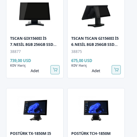
TSCAN GIX1560II İ5
TSCAN TSCAN GI1560II İ5
7.NESİL 8GB 256GB SSD
6.NESİL 8GB 256GB SSD
15,6" Dokunmatik 11,6"
15,6" Dokunmatik 11,6"
38877
38875
Müşteri Gör Pos PC
Müşteri Gör Pos PC
739,00 USD
675,00 USD
KDV Hariç
KDV Hariç
Adet
Adet
POSTÜRK TX-1850M I5
POSTÜRK TCH-1850M