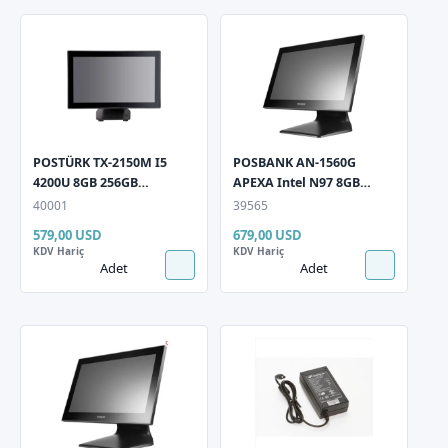
POSTÜRK TX-2150M I5
POSBANK AN-1560G
4200U 8GB 256GB
APEXA Intel N97 8GB
NVMe SSD 21,5" Multi
DDR4 256GB SSD 15,6"
40001
39565
Dokunmatik . Black Pos
Multi Dokunmatik EDGE
579,00 USD
679,00 USD
PC
EG H156 Pos PC
KDV Hariç
KDV Hariç
Adet
Adet