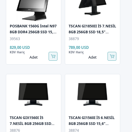
POSBANK 1560G İntel N97
TSCAN GI1850II İ5 7.NESİL
8GB DDR4 256GB SSD 15,6"
8GB 256GB SSD 18,5"
Multi Dokunmatik EDGE
Dokunmatik LCD 11,6"
39563
38879
EG H156 Pos Pc + 10.1"
Müşteri Gör Pos PC
829,00 USD
789,00 USD
Arka Ekran
KDV Hariç
KDV Hariç
Adet
Adet
TSCAN GIX1560I İ5
TSCAN GI1560I İ5 6.NESİL
7.NESİL 8GB 256GB SSD
8GB 256GB SSD 15,6"
15,6" Dokunmatik Pos PC
Dokunmatik Pos PC
38876
38874