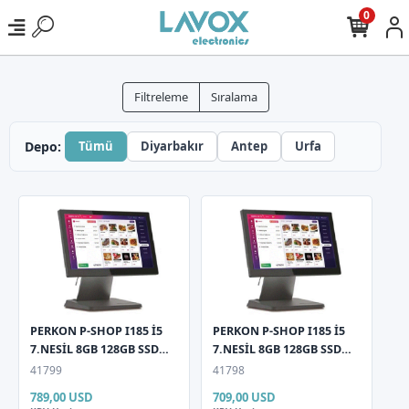
0
Filtreleme
Sıralama
Depo:
Tümü
Diyarbakır
Antep
Urfa
PERKON P-SHOP I185 İ5
PERKON P-SHOP I185 İ5
7.NESİL 8GB 128GB SSD
7.NESİL 8GB 128GB SSD
18,5" Multi Dokunmatik
18,5" Multi Dokunmatik
41799
41798
11,6 " Müşteri Gör Ekranı
Pos PC + Wifi
789,00 USD
709,00 USD
Pos Pc + Wifi