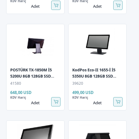
KDV Hariç
KDV Hariç
Adet
Adet
POSTÜRK TX-1850M İ5
KodPos Eco-II 1655-İ İ5
5200U 8GB 128GB SSD
5350U 8GB 128GB SSD
18,5" Multi Dokunmatik
15,6" Dokunmatik Pos PC
41580
39620
15.6" Müşteri Gör Ekranı
648,00 USD
499,00 USD
Black Pos PC
KDV Hariç
KDV Hariç
Adet
Adet