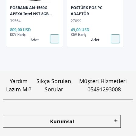
POSBANK AN-1560G
POSTÜRK POS PC
APEXA Intel N97 8GB
ADAPTÖR
DDR4 256GB SSD 15,6"
39564
27099
Multi Dokunmatik EDGE
809,00 USD
49,00 USD
EG H156 Pos Pc + 10.1"
KDV Hariç
KDV Hariç
Arka Ekran
Adet
Adet
Yardım
Sıkça Sorulan
Müşteri Hizmetleri
Lazım Mı?
Sorular
05491293008
Kurumsal