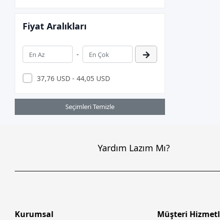
ASTRA
Fiyat Aralıkları
Asus
ASUS.
-
AURIS
AXLE
37,76 USD - 44,05 USD
BEVİUS
Seçimleri Temizle
BIOSTAR
BITFENIX
BİX
Yardım Lazım Mı?
Brother
Canon
Cas
CODE CODESEC
Kurumsal
Müşteri Hizmetl
Codegen