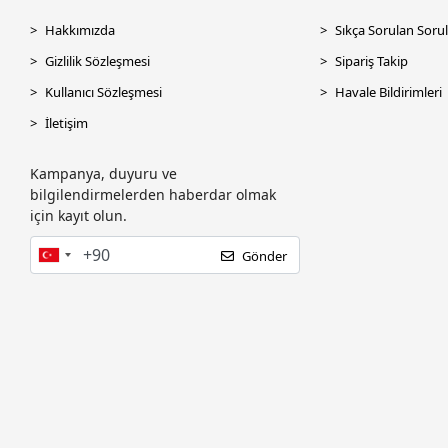
Hakkımızda
Sıkça Sorulan Sorul
CODEGEN CODMAX
Gizlilik Sözleşmesi
Sipariş Takip
COMPAXE
Kullanıcı Sözleşmesi
Havale Bildirimleri
CORSAIR
İletişim
CRUCIAL
CUDY
Kampanya, duyuru ve
Dahua
bilgilendirmelerden haberdar olmak
için kayıt olun.
Dark
Datalogic
Gönder
DC UPS
DEİOG
Dell
DEXUN
DOTVOLT
DREXEL