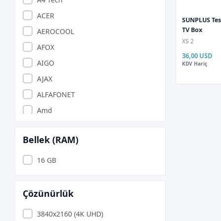
ACER
SUNPLUS Tesl
TV Box
AEROCOOL
XS 2
AFOX
36,00 USD
AIGO
KDV Hariç
AJAX
ALFAFONET
Amd
ANZILIA PONIVA
Bellek (RAM)
APACER
APARATCI
16 GB
APRONX
Argox
Çözünürlük
ARZUM
3840x2160 (4K UHD)
ASONİC