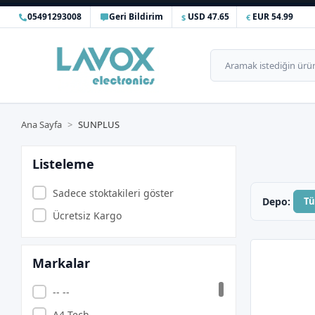
05491293008
Geri Bildirim
USD 47.65
EUR 54.99
Ana Sayfa
SUNPLUS
Listeleme
Sadece stoktakileri göster
Depo:
T
Ücretsiz Kargo
Markalar
-- --
A4 Tech