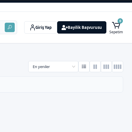
0
Giriş Yap
Bayilik Başvurusu
Sepetim