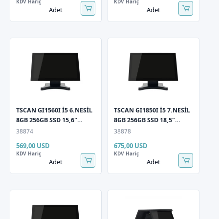
KDV Hariç
KDV Hariç
Adet
Adet
TSCAN GI1560I İ5 6.NESİL
TSCAN GI1850I İ5 7.NESİL
8GB 256GB SSD 15,6"
8GB 256GB SSD 18,5"
Dokunmatik Pos PC
Dokunmatik LCD Pos PC
38874
38878
569,00 USD
675,00 USD
KDV Hariç
KDV Hariç
Adet
Adet