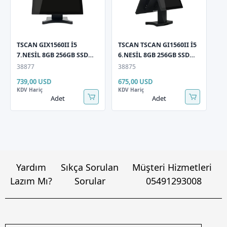
TSCAN GIX1560II İ5
TSCAN TSCAN GI1560II İ5
7.NESİL 8GB 256GB SSD
6.NESİL 8GB 256GB SSD
15,6" Dokunmatik 11,6"
15,6" Dokunmatik 11,6"
38877
38875
Müşteri Gör Pos PC
Müşteri Gör Pos PC
739,00 USD
675,00 USD
KDV Hariç
KDV Hariç
Adet
Adet
Yardım
Sıkça Sorulan
Müşteri Hizmetleri
Lazım Mı?
Sorular
05491293008