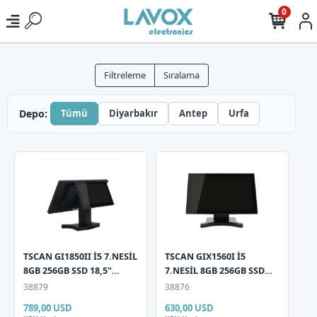
0
Filtreleme
Sıralama
Depo:
Tümü
Diyarbakır
Antep
Urfa
TSCAN GI1850II İ5 7.NESİL
TSCAN GIX1560I İ5
8GB 256GB SSD 18,5"
7.NESİL 8GB 256GB SSD
Dokunmatik LCD 11,6"
15,6" Dokunmatik Pos PC
38879
38876
Müşteri Gör Pos PC
789,00 USD
630,00 USD