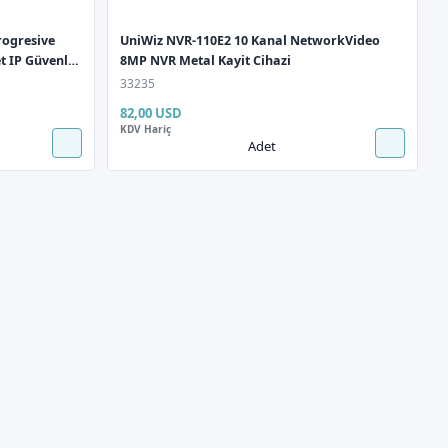
rogresive
UniWiz NVR-110E2 10 Kanal NetworkVideo
t IP Güvenlik
8MP NVR Metal Kayit Cihazi
33235
82,00 USD
KDV Hariç
Adet