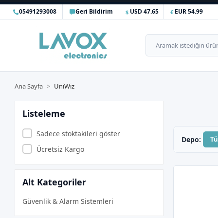
05491293008
Geri Bildirim
USD 47.65
EUR 54.99
Ana Sayfa
UniWiz
Listeleme
Sadece stoktakileri göster
Depo:
T
Ücretsiz Kargo
Alt Kategoriler
Güvenlik & Alarm Sistemleri