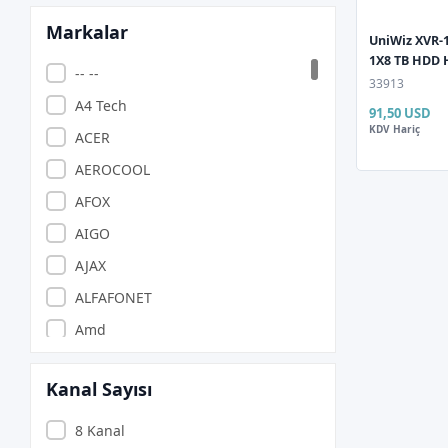
Markalar
UniWiz XVR-1
1X8 TB HDD 
-- --
33913
A4 Tech
91,50 USD
KDV Hariç
ACER
AEROCOOL
AFOX
AIGO
AJAX
ALFAFONET
Amd
ANZILIA PONIVA
Kanal Sayısı
APACER
APARATCI
8 Kanal