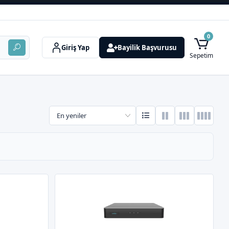
0
Giriş Yap
Bayilik Başvurusu
Sepetim