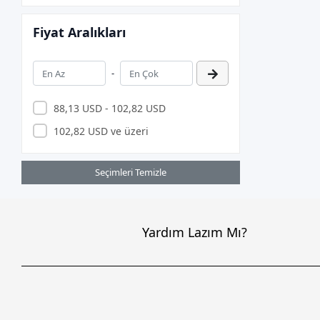
Dell
DEXUN
Fiyat Aralıkları
DOTVOLT
-
DREXEL
ELECTROON
88,13 USD - 102,82 USD
EPSON
102,82 USD ve üzeri
ERAZER
EVERCOOL
Seçimleri Temizle
Everest
EZVIZ
Yardım Lazım Mı?
FAKİR
FANXIANG
FAZEON
FOEM