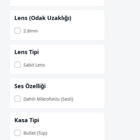
Canon
Cas
Lens (Odak Uzaklığı)
CODE CODESEC
2.8mm
Codegen
CODEGEN CODMAX
Lens Tipi
COMPAXE
CORSAIR
Sabit Lens
CRUCIAL
CUDY
Ses Özelliği
Dahua
Dahili Mikrofonlu (Sesli)
Dark
Datalogic
Kasa Tipi
DC UPS
DEİOG
Bullet (Tüp)