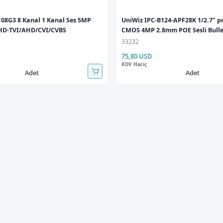
08G3 8 Kanal 1 Kanal Ses 5MP
UniWiz IPC-B124-APF28K 1/2.7" p
HD-TVI/AHD/CVI/CVBS
CMOS 4MP 2.8mm POE Sesli Bulle
Kamera
33232
75,80 USD
KDV Hariç
Adet
Adet