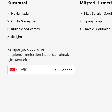
FONRI
Kurumsal
Müşteri Hizmetl
Frisby
Hakkımızda
Sıkça Sorulan Sorul
FSP
Gizlilik Sözleşmesi
Sipariş Takip
FUJITRON
Kullanıcı Sözleşmesi
Havale Bildirimleri
GAMEBOOSTER
İletişim
Gigabyte
Kampanya, duyuru ve
Godex
bilgilendirmelerden haberdar olmak
GOODRAM
için kayıt olun.
GSKILL
Gönder
GST
HADRON
Hcs
HI-LEVEL
High power