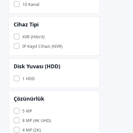
APRONX
10 Kanal
Argox
ARZUM
Cihaz Tipi
ASONİC
XVR (Hibrit)
ASTRA
IP Kayıt Cihazı (NVR)
Asus
ASUS.
Disk Yuvası (HDD)
AURIS
1 HDD
AXLE
BEVİUS
BIOSTAR
Çözünürlük
BITFENIX
5 MP
BİX
8 MP (4K UHD)
Brother
4 MP (2K)